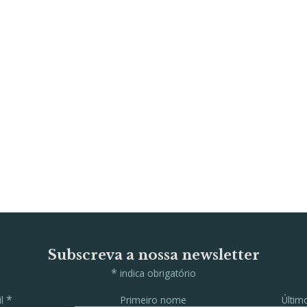
Subscreva a nossa newsletter
*
indica obrigatório
*
il
Primeiro nome
Últi