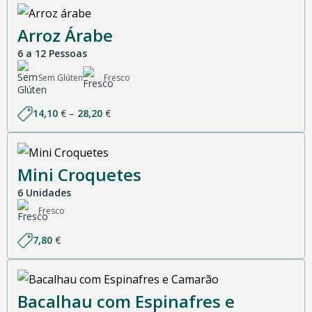
Arroz Árabe
6 a 12 Pessoas
Sem Glúten
Fresco
Price
14,10
€
–
28,20
€
range:
14,10 €
through
28,20 €
Mini Croquetes
6 Unidades
Fresco
7,80
€
Bacalhau com Espinafres e