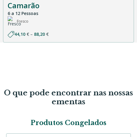
Camarão
6 a 12 Pessoas
Fresco
Price
44,10
€
–
88,20
€
range:
44,10 €
through
88,20 €
O que pode encontrar nas nossas
ementas
Produtos Congelados