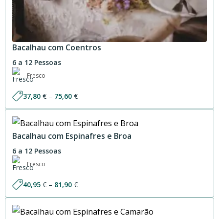
Bacalhau com Coentros
6 a 12 Pessoas
Fresco
Price
37,80
€
–
75,60
€
range:
37,80 €
through
75,60 €
Bacalhau com Espinafres e Broa
6 a 12 Pessoas
Fresco
Price
40,95
€
–
81,90
€
range:
40,95 €
through