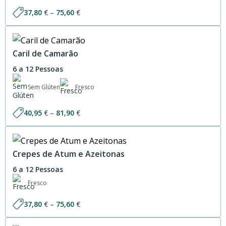
Price
37,80
€
–
75,60
€
range:
37,80 €
through
75,60 €
Caril de Camarão
6 a 12 Pessoas
Sem Glúten
Fresco
Price
40,95
€
–
81,90
€
range:
40,95 €
through
81,90 €
Crepes de Atum e Azeitonas
6 a 12 Pessoas
Fresco
Price
37,80
€
–
75,60
€
range:
37,80 €