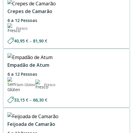
through
75,60 €
Crepes de Camarão
6 a 12 Pessoas
Fresco
Price
40,95
€
–
81,90
€
range:
40,95 €
through
81,90 €
Empadão de Atum
6 a 12 Pessoas
Sem Glúten
Fresco
Price
33,15
€
–
66,30
€
range:
33,15 €
through
66,30 €
Feijoada de Camarão