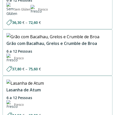
6 a 12 Pessoas
Sem Glúten
Fresco
Price
36,30
€
–
72,60
€
range:
36,30 €
through
72,60 €
Grão com Bacalhau, Grelos e Crumble de Broa
6 a 12 Pessoas
Fresco
Price
37,80
€
–
75,60
€
range:
37,80 €
through
75,60 €
Lasanha de Atum
6 a 12 Pessoas
Fresco