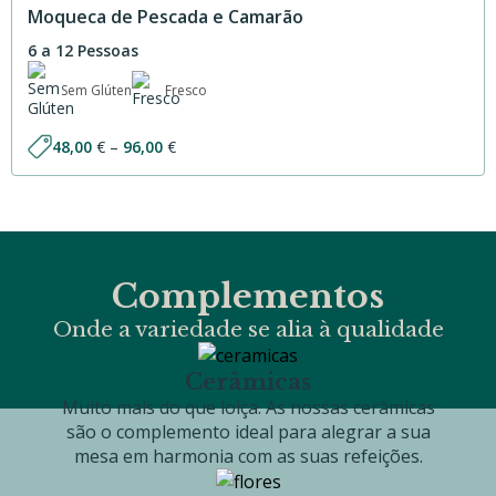
100,80 €
Moqueca de Pescada e Camarão
6 a 12 Pessoas
Sem Glúten
Fresco
Price
48,00
€
–
96,00
€
range:
48,00 €
through
96,00 €
Complementos
Onde a variedade se alia à qualidade
Cerâmicas
Muito mais do que loiça. As nossas cerâmicas
são o complemento ideal para alegrar a sua
mesa em harmonia com as suas refeições.