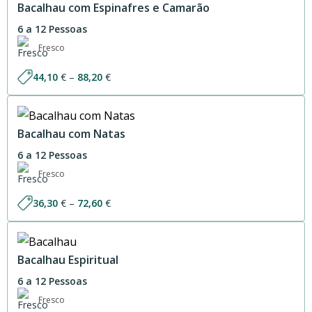
81,90 €
Bacalhau com Espinafres e Camarão
6 a 12 Pessoas
Fresco
Price
44,10
€
–
88,20
€
range:
44,10 €
through
88,20 €
Bacalhau com Natas
6 a 12 Pessoas
Fresco
Price
36,30
€
–
72,60
€
range:
36,30 €
through
72,60 €
Bacalhau Espiritual
6 a 12 Pessoas
Fresco