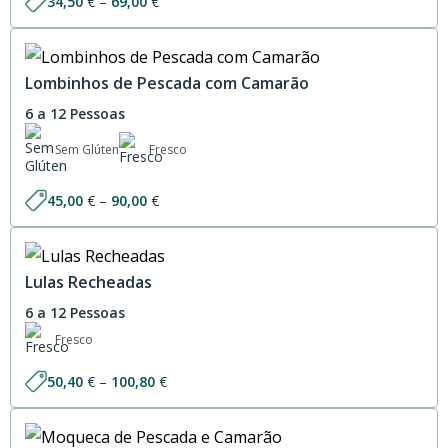
Price
34,50
€
–
69,00
€
range:
34,50 €
through
69,00 €
Lombinhos de Pescada com Camarão
6 a 12 Pessoas
Sem Glúten
Fresco
Price
45,00
€
–
90,00
€
range:
45,00 €
through
90,00 €
Lulas Recheadas
6 a 12 Pessoas
Fresco
Price
50,40
€
–
100,80
€
range:
50,40 €
through