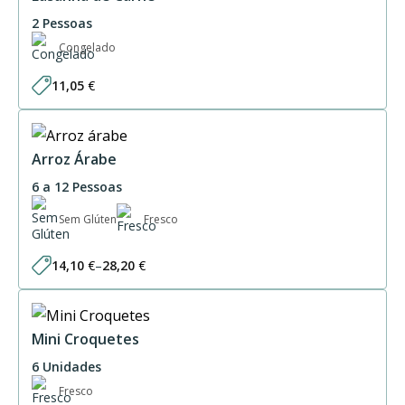
2 Pessoas
Congelado
11,05
€
Arroz Árabe
6 a 12 Pessoas
Sem Glúten
Fresco
14,10
€
–
28,20
€
Price
range:
14,10 €
through
28,20 €
Mini Croquetes
6 Unidades
Fresco