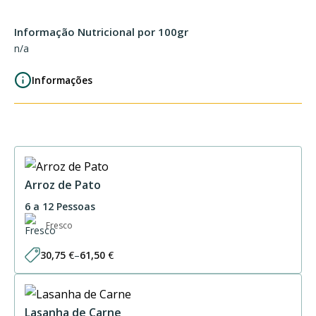
Informação Nutricional por 100gr
n/a
Informações
Arroz de Pato
6 a 12 Pessoas
Fresco
30,75
€
–
61,50
€
Price
range:
30,75 €
through
61,50 €
Lasanha de Carne