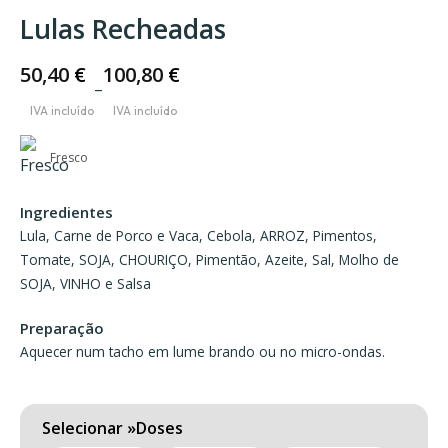
Lulas Recheadas
50,40
€
100,80
€
–
Price
range:
50,40 €
Fresco
through
Ingredientes
100,80 €
Lula, Carne de Porco e Vaca, Cebola, ARROZ, Pimentos,
Tomate, SOJA, CHOURIÇO, Pimentão, Azeite, Sal, Molho de
SOJA, VINHO e Salsa
Preparação
Aquecer num tacho em lume brando ou no micro-ondas.
Doses