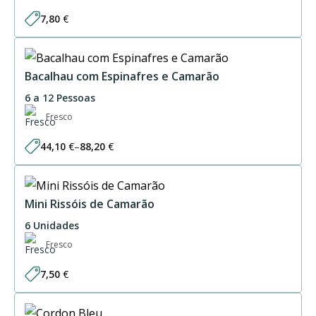
7,80
€
Bacalhau com Espinafres e Camarão
6 a 12 Pessoas
Fresco
44,10
€
–
88,20
€
Price
range:
44,10 €
through
88,20 €
Mini Rissóis de Camarão
6 Unidades
Fresco
7,50
€