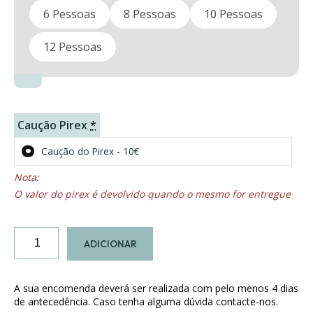
6 Pessoas
8 Pessoas
10 Pessoas
12 Pessoas
Caução Pirex
*
Caução do Pirex - 10€
O valor do pirex é devolvido quando o mesmo for entregue
Quantidade
ADICIONAR
de
Lulas
Recheadas
A sua encomenda deverá ser realizada com pelo menos 4 dias
de antecedência. Caso tenha alguma dúvida contacte-nos.