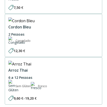
7,50
€
Cordon Bleu
2 Pessoas
Congelado
12,30
€
Arroz Thai
6 a 12 Pessoas
Sem Glúten
Fresco
9,60
€
–
19,20
€
Price
range: