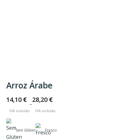
Arroz Árabe
14,10
€
28,20
€
–
Price
range:
14,10 €
Sem Glúten
Fresco
through