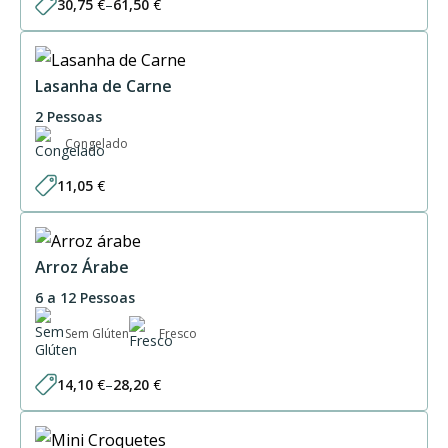
30,75
€
–
61,50
€
Price
range:
30,75 €
through
61,50 €
Lasanha de Carne
2 Pessoas
Congelado
11,05
€
Arroz Árabe
6 a 12 Pessoas
Sem Glúten
Fresco
14,10
€
–
28,20
€
Price
range:
14,10 €
through