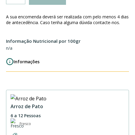
de
Arroz
Árabe
A sua encomenda deverá ser realizada com pelo menos 4 dias
de antecedência. Caso tenha alguma dúvida contacte-nos.
Informação Nutricional por 100gr
n/a
Informações
Arroz de Pato
6 a 12 Pessoas
Fresco