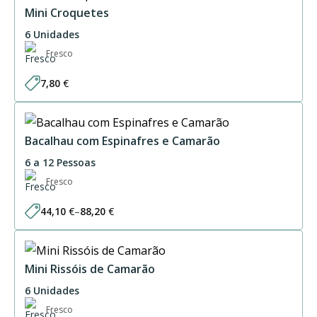
28,20 €
Mini Croquetes
6 Unidades
Fresco
7,80
€
Bacalhau com Espinafres e Camarão
6 a 12 Pessoas
Fresco
44,10
€
–
88,20
€
Price
range:
44,10 €
through
88,20 €
Mini Rissóis de Camarão
6 Unidades
Fresco