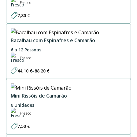
Fresco
7,80
€
Bacalhau com Espinafres e Camarão
6 a 12 Pessoas
Fresco
44,10
€
–
88,20
€
Price
range:
44,10 €
through
88,20 €
Mini Rissóis de Camarão
6 Unidades
Fresco
7,50
€