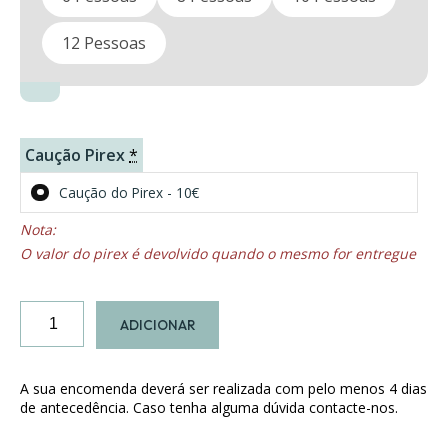
12 Pessoas
Caução Pirex
*
Caução do Pirex - 10€
O valor do pirex é devolvido quando o mesmo for entregue
Quantidade
ADICIONAR
de
Arroz
de
A sua encomenda deverá ser realizada com pelo menos 4 dias
Pato
de antecedência. Caso tenha alguma dúvida contacte-nos.