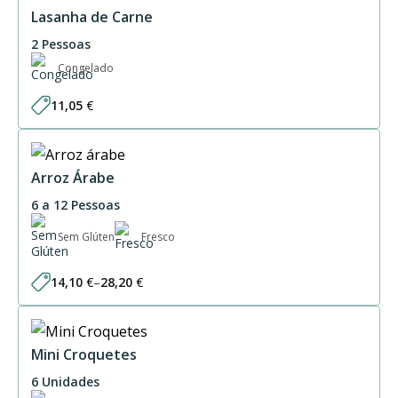
61,50 €
Lasanha de Carne
2 Pessoas
Congelado
11,05
€
Arroz Árabe
6 a 12 Pessoas
Sem Glúten
Fresco
14,10
€
–
28,20
€
Price
range:
14,10 €
through
28,20 €
Mini Croquetes
6 Unidades