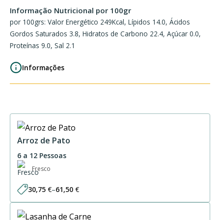
Informação Nutricional por 100gr
por 100grs: Valor Energético 249Kcal, Lípidos 14.0, Ácidos
Gordos Saturados 3.8, Hidratos de Carbono 22.4, Açúcar 0.0,
Proteínas 9.0, Sal 2.1
Informações
Arroz de Pato
6 a 12 Pessoas
Fresco
30,75
€
–
61,50
€
Price
range:
30,75 €
through