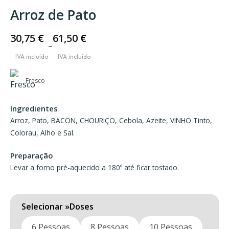
Arroz de Pato
30,75
€
61,50
€
–
Price
range:
30,75 €
Fresco
through
Ingredientes
61,50 €
Arroz, Pato, BACON, CHOURIÇO, Cebola, Azeite, VINHO Tinto,
Colorau, Alho e Sal.
Preparação
Levar a forno pré-aquecido a 180º até ficar tostado.
Doses
6 Pessoas
8 Pessoas
10 Pessoas