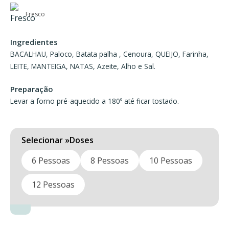
range:
37,80 €
Fresco
through
Ingredientes
75,60 €
BACALHAU, Paloco, Batata palha , Cenoura, QUEIJO, Farinha,
LEITE, MANTEIGA, NATAS, Azeite, Alho e Sal.
Preparação
Levar a forno pré-aquecido a 180º até ficar tostado.
Doses
6 Pessoas
8 Pessoas
10 Pessoas
12 Pessoas