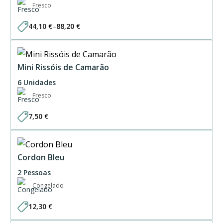
Fresco
44,10
€
–
88,20
€
Price
range:
44,10 €
through
88,20 €
Mini Rissóis de Camarão
6 Unidades
Fresco
7,50
€
Cordon Bleu
2 Pessoas
Congelado
12,30
€