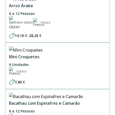
Arroz Árabe
6 a 12 Pessoas
Sem Glúten
Fresco
14,10
€
–
28,20
€
Price
range:
14,10 €
through
28,20 €
Mini Croquetes
6 Unidades
Fresco
7,80
€
Bacalhau com Espinafres e Camarão
6 a 12 Pessoas