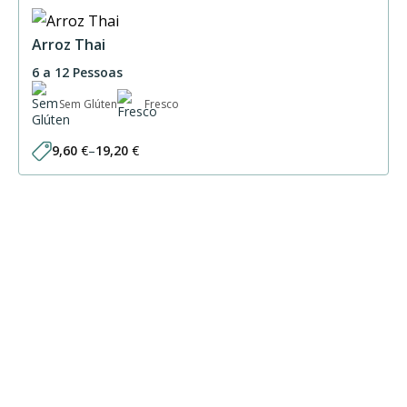
Arroz Thai
6 a 12 Pessoas
Sem Glúten
Fresco
9,60
€
–
19,20
€
Price
range:
9,60 €
through
19,20 €