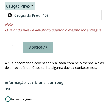
Caução Pirex
*
Caução do Pirex - 10€
O valor do pirex é devolvido quando o mesmo for entregue
Quantidade
ADICIONAR
de
Bacalhau
Espiritual
A sua encomenda deverá ser realizada com pelo menos 4 dias
de antecedência. Caso tenha alguma dúvida contacte-nos.
Informação Nutricional por 100gr
n/a
Informações