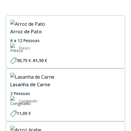
Arroz de Pato
6 a 12 Pessoas
Fresco
30,75
€
–
61,50
€
Price
range:
30,75 €
through
61,50 €
Lasanha de Carne
2 Pessoas
Congelado
11,05
€