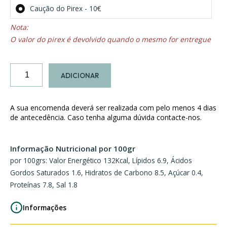
Caução do Pirex - 10€
O valor do pirex é devolvido quando o mesmo for entregue
Quantidade
ADICIONAR
de
Feijoada
de
A sua encomenda deverá ser realizada com pelo menos 4 dias
Camarão
de antecedência. Caso tenha alguma dúvida contacte-nos.
Informação Nutricional por 100gr
por 100grs: Valor Energético 132Kcal, Lípidos 6.9, Ácidos
Gordos Saturados 1.6, Hidratos de Carbono 8.5, Açúcar 0.4,
Proteínas 7.8, Sal 1.8
Informações