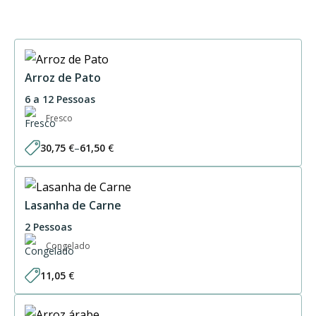
Arroz de Pato
6 a 12 Pessoas
Fresco
30,75
€
–
61,50
€
Price
range:
30,75 €
through
61,50 €
Lasanha de Carne
2 Pessoas
Congelado
11,05
€