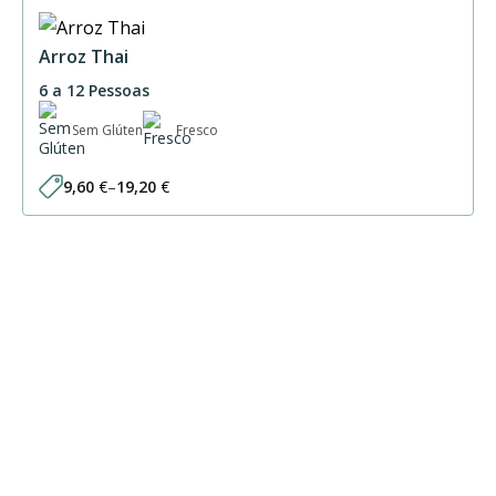
Arroz Thai
6 a 12 Pessoas
Sem Glúten
Fresco
9,60
€
–
19,20
€
Price
range:
9,60 €
through
19,20 €