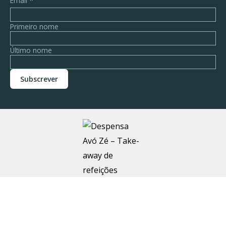
*
Email
Primeiro nome
Último nome