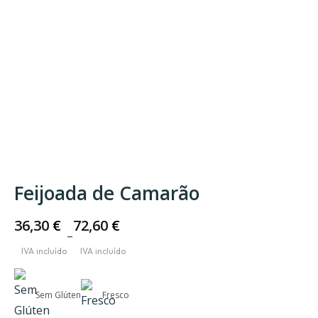
Feijoada de Camarão
36,30
€
72,60
€
–
Price
range:
36,30 €
Sem Glúten
Fresco
through