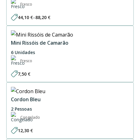
Fresco
44,10
€
–
88,20
€
Price
range:
44,10 €
through
88,20 €
Mini Rissóis de Camarão
6 Unidades
Fresco
7,50
€
Cordon Bleu
2 Pessoas
Congelado
12,30
€