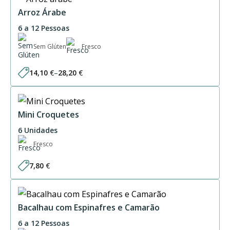
Arroz Árabe
6 a 12 Pessoas
Sem Glúten
Fresco
14,10
€
–
28,20
€
Price
range:
14,10 €
through
28,20 €
Mini Croquetes
6 Unidades
Fresco
7,80
€
Bacalhau com Espinafres e Camarão
6 a 12 Pessoas