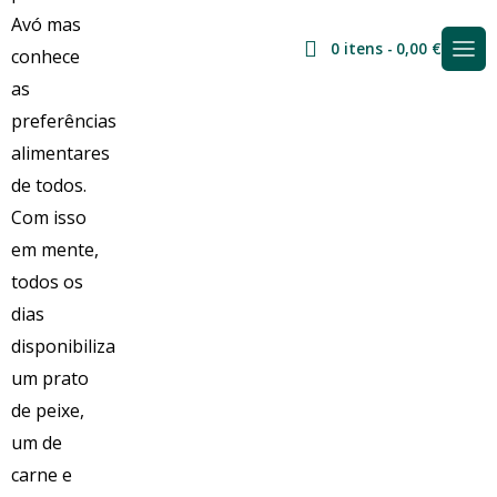
0 itens
0,00 €
Arroz Árabe
6 a 12 Pessoas
Sem Glúten
Fresco
Price
14,10
€
–
28,20
€
range:
14,10 €
through
28,20 €