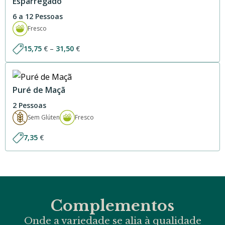
Esparregado
6 a 12 Pessoas
Fresco
Price
15,75
€
–
31,50
€
range:
15,75 €
through
31,50 €
Puré de Maçã
2 Pessoas
Sem Glúten
Fresco
7,35
€
Complementos
Onde a variedade se alia à qualidade