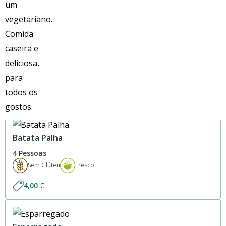
Arroz Thai
6 a 12 Pessoas
Sem Glúten
Fresco
Price
9,60
€
–
19,20
€
range:
9,60 €
through
19,20 €
Batata Palha
4 Pessoas
Sem Glúten
Fresco
4,00
€