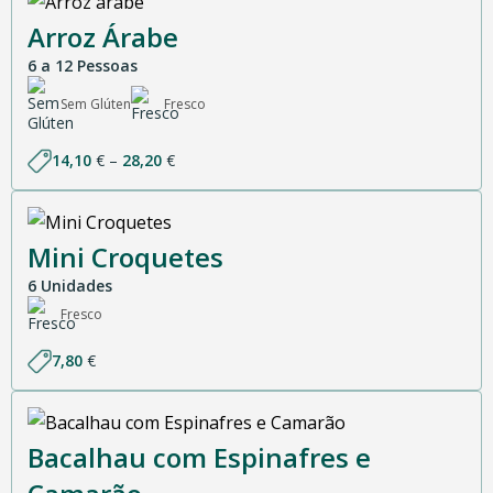
Arroz Árabe
6 a 12 Pessoas
Sem Glúten
Fresco
Price
14,10
€
–
28,20
€
range:
14,10 €
through
28,20 €
Mini Croquetes
6 Unidades
Fresco
7,80
€
Bacalhau com Espinafres e