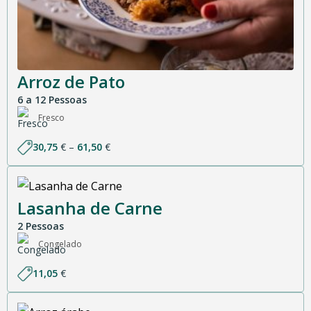
Arroz de Pato
6 a 12 Pessoas
Fresco
Price
30,75
€
–
61,50
€
range:
30,75 €
through
61,50 €
Lasanha de Carne
2 Pessoas
Congelado
11,05
€