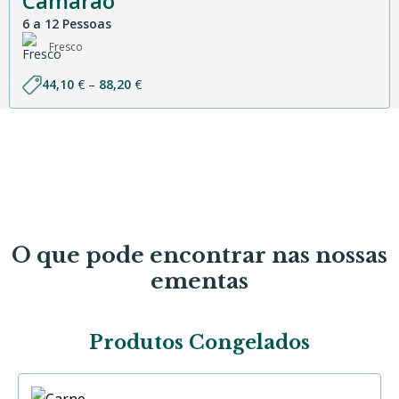
Camarão
6 a 12 Pessoas
Fresco
Price
44,10
€
–
88,20
€
range:
44,10 €
through
88,20 €
O que pode encontrar nas nossas
ementas
Produtos Congelados