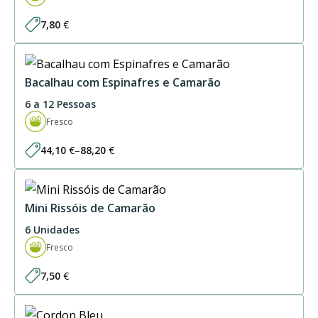
7,80
€
Bacalhau com Espinafres e Camarão
6 a 12 Pessoas
Fresco
44,10
€
–
88,20
€
Price
range:
44,10 €
through
88,20 €
Mini Rissóis de Camarão
6 Unidades
Fresco
7,50
€