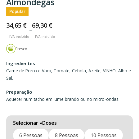
Almôndegas
Popular
34,65
€
69,30
€
–
Price
range:
Fresco
34,65 €
through
Ingredientes
69,30 €
Carne de Porco e Vaca, Tomate, Cebola, Azeite, VINHO, Alho e
Sal.
Preparação
Aquecer num tacho em lume brando ou no micro-ondas.
Doses
6 Pessoas
8 Pessoas
10 Pessoas