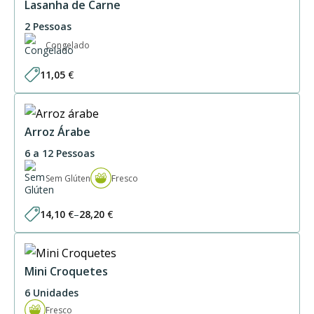
61,50 €
Lasanha de Carne
2 Pessoas
Congelado
11,05
€
Arroz Árabe
6 a 12 Pessoas
Sem Glúten
Fresco
14,10
€
–
28,20
€
Price
range:
14,10 €
through
28,20 €
Mini Croquetes
6 Unidades
Fresco