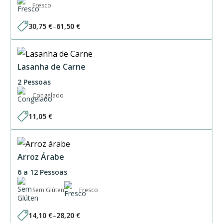
Fresco
30,75
€
–
61,50
€
Price
range:
30,75 €
through
61,50 €
Lasanha de Carne
2 Pessoas
Congelado
11,05
€
Arroz Árabe
6 a 12 Pessoas
Sem Glúten
Fresco
14,10
€
–
28,20
€
Price