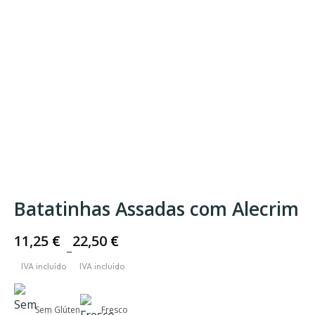
Batatinhas Assadas com Alecrim
11,25
€
22,50
€
–
Price
range:
11,25 €
Sem Glúten
Fresco