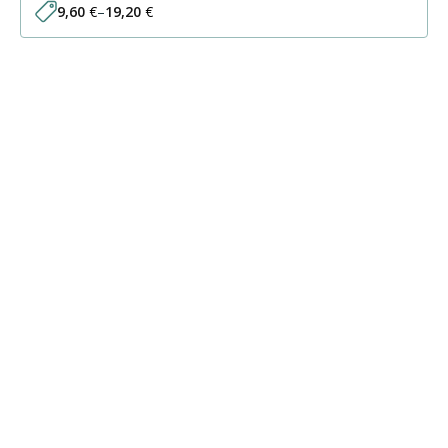
9,60
€
–
19,20
€
Price
range:
9,60 €
through
19,20 €