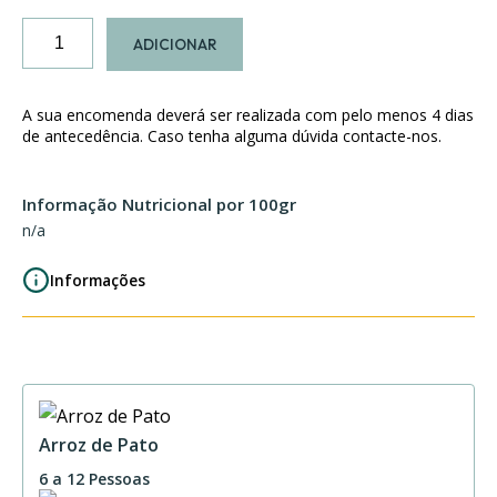
Quantidade
ADICIONAR
de
Batatinhas
Assadas
A sua encomenda deverá ser realizada com pelo menos 4 dias
com
de antecedência. Caso tenha alguma dúvida contacte-nos.
Alecrim
Informação Nutricional por 100gr
n/a
Informações
Arroz de Pato
6 a 12 Pessoas