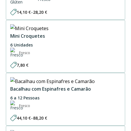
14,10
€
–
28,20
€
Price
range:
14,10 €
through
28,20 €
Mini Croquetes
6 Unidades
Fresco
7,80
€
Bacalhau com Espinafres e Camarão
6 a 12 Pessoas
Fresco
44,10
€
–
88,20
€
Price
range:
44,10 €