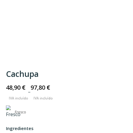
Cachupa
48,90
€
97,80
€
–
Price
range:
48,90 €
Fresco
through
Ingredientes
97,80 €