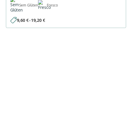
Sem Glúten
Fresco
9,60
€
–
19,20
€
Price
range:
9,60 €
through
19,20 €