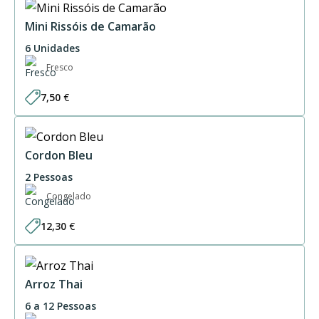
through
88,20 €
Mini Rissóis de Camarão
6 Unidades
Fresco
7,50
€
Cordon Bleu
2 Pessoas
Congelado
12,30
€
Arroz Thai
6 a 12 Pessoas