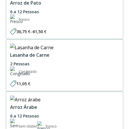
Arroz de Pato
6 a 12 Pessoas
Fresco
30,75
€
–
61,50
€
Price
range:
30,75 €
through
61,50 €
Lasanha de Carne
2 Pessoas
Congelado
11,05
€
Arroz Árabe
6 a 12 Pessoas
Sem Glúten
Fresco