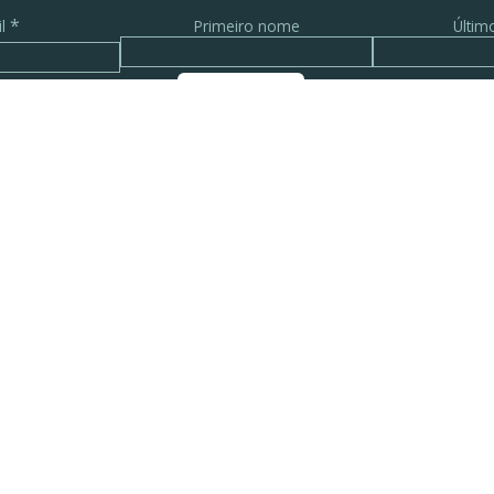
*
il
Primeiro nome
Últi