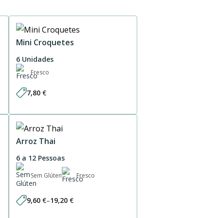
Mini Croquetes
6 Unidades
Fresco
7,80
€
Arroz Thai
6 a 12 Pessoas
Sem Glúten
Fresco
9,60
€
–
19,20
€
Price
range: