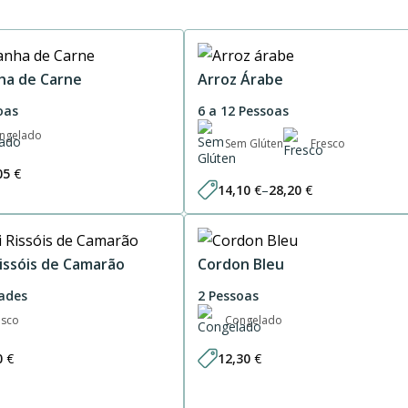
ha de Carne
Arroz Árabe
oas
6 a 12 Pessoas
ngelado
Sem Glúten
Fresco
05
€
14,10
€
–
28,20
€
Price
range:
14,10 €
through
28,20 €
Rissóis de Camarão
Cordon Bleu
ades
2 Pessoas
esco
Congelado
0
€
12,30
€