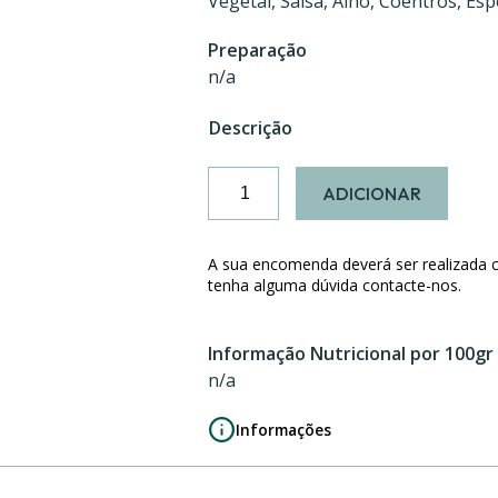
Vegetal, Salsa, Alho, Coentros, Espe
Preparação
n/a
Descrição
Quantidade
ADICIONAR
de
Chamuças
A sua encomenda deverá ser realizada 
tenha alguma dúvida contacte-nos.
Informação Nutricional por 100gr
n/a
Informações