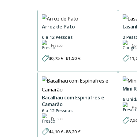
Arroz de Pato
Lasan
6 a 12 Pessoas
2 Pess
Fresco
Co
30,75
€
–
61,50
€
11,
Price
range:
30,75 €
through
61,50 €
Mini 
Bacalhau com Espinafres e
6 Unid
Camarão
Fr
6 a 12 Pessoas
Fresco
7,5
44,10
€
–
88,20
€
Price