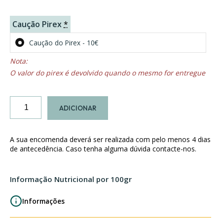
Caução Pirex
*
Caução do Pirex - 10€
O valor do pirex é devolvido quando o mesmo for entregue
Quantidade
ADICIONAR
de
Cordon
Bleu
A sua encomenda deverá ser realizada com pelo menos 4 dias
de antecedência. Caso tenha alguma dúvida contacte-nos.
Informação Nutricional por 100gr
Informações