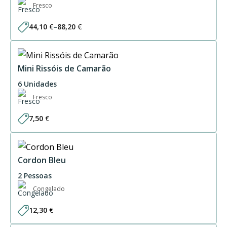
Fresco
44,10
€
–
88,20
€
Price
range:
44,10 €
through
88,20 €
Mini Rissóis de Camarão
6 Unidades
Fresco
7,50
€
Cordon Bleu
2 Pessoas
Congelado
12,30
€