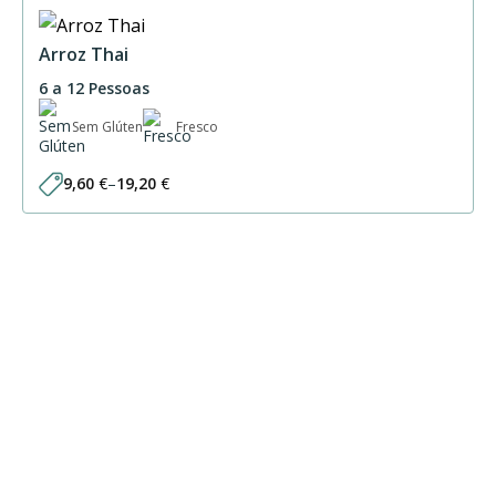
Arroz Thai
6 a 12 Pessoas
Sem Glúten
Fresco
9,60
€
–
19,20
€
Price
range:
9,60 €
through
19,20 €