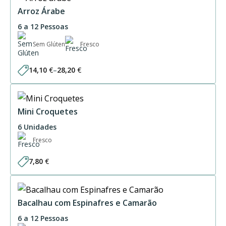
Arroz Árabe
6 a 12 Pessoas
Sem Glúten
Fresco
14,10
€
–
28,20
€
Price
range:
14,10 €
through
28,20 €
Mini Croquetes
6 Unidades
Fresco
7,80
€
Bacalhau com Espinafres e Camarão
6 a 12 Pessoas