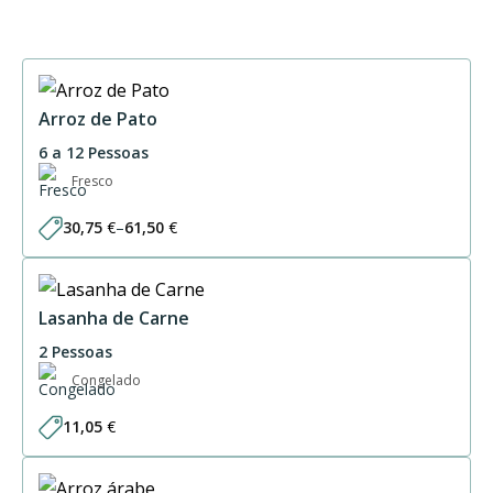
Arroz de Pato
6 a 12 Pessoas
Fresco
30,75
€
–
61,50
€
Price
range:
30,75 €
through
61,50 €
Lasanha de Carne
2 Pessoas
Congelado
11,05
€