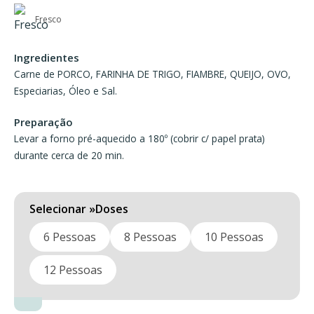
range:
36,90 €
Fresco
through
Ingredientes
73,80 €
Carne de PORCO, FARINHA DE TRIGO, FIAMBRE, QUEIJO, OVO,
Especiarias, Óleo e Sal.
Preparação
Levar a forno pré-aquecido a 180º (cobrir c/ papel prata)
durante cerca de 20 min.
Doses
6 Pessoas
8 Pessoas
10 Pessoas
12 Pessoas