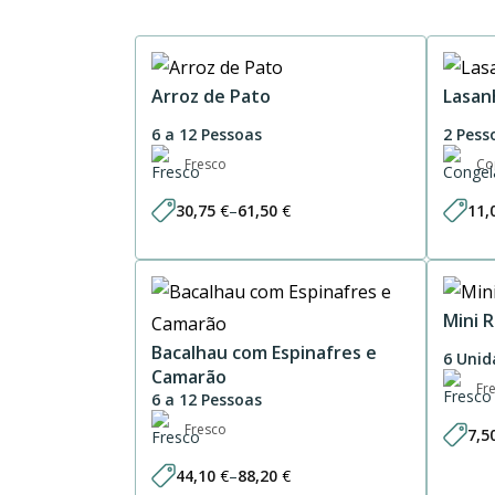
Arroz de Pato
Lasan
6 a 12 Pessoas
2 Pess
Fresco
Co
30,75
€
–
61,50
€
11,
Price
range:
30,75 €
through
61,50 €
Mini 
Bacalhau com Espinafres e
6 Unid
Camarão
Fr
6 a 12 Pessoas
Fresco
7,5
44,10
€
–
88,20
€
Price