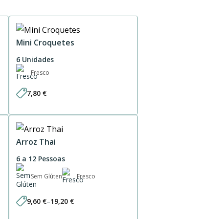
Mini Croquetes
6 Unidades
Fresco
7,80
€
Arroz Thai
6 a 12 Pessoas
Sem Glúten
Fresco
9,60
€
–
19,20
€
Price
range: