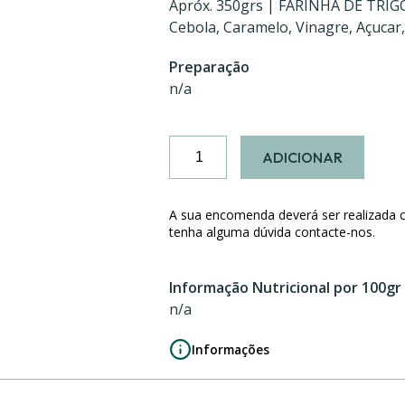
Apróx. 350grs | FARINHA DE TRIG
Cebola, Caramelo, Vinagre, Açucar,
Preparação
n/a
Quantidade
ADICIONAR
de
Embrulhinhos
de
A sua encomenda deverá ser realizada 
Alheira
tenha alguma dúvida contacte-nos.
e
Cebola
Informação Nutricional por 100gr
Caramelizada
n/a
Informações