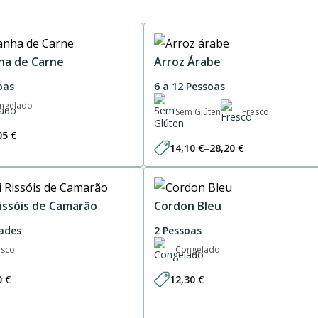
ha de Carne
Arroz Árabe
oas
6 a 12 Pessoas
ngelado
Sem Glúten
Fresco
05
€
14,10
€
–
28,20
€
Price
range:
14,10 €
through
28,20 €
Rissóis de Camarão
Cordon Bleu
ades
2 Pessoas
esco
Congelado
0
€
12,30
€