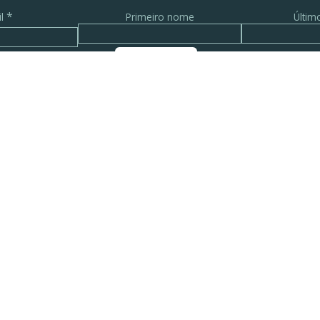
*
il
Primeiro nome
Últi