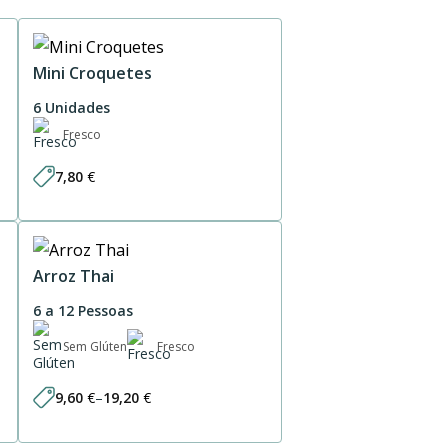
Mini Croquetes
6 Unidades
Fresco
7,80
€
Arroz Thai
6 a 12 Pessoas
Sem Glúten
Fresco
9,60
€
–
19,20
€
Price
range:
9,60 €