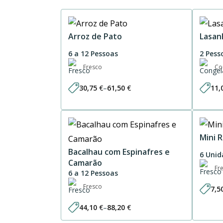
Arroz de Pato
Lasan
6 a 12 Pessoas
2 Pess
Fresco
Co
30,75
€
–
61,50
€
11,
Price
range:
30,75 €
through
61,50 €
Mini 
Bacalhau com Espinafres e
6 Unid
Camarão
Fr
6 a 12 Pessoas
Fresco
7,5
44,10
€
–
88,20
€
Price
range: