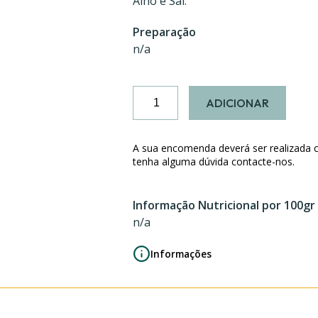
Alho e Sal.
Preparação
n/a
Quantidade
ADICIONAR
de
Empada
de
A sua encomenda deverá ser realizada 
Frango
tenha alguma dúvida contacte-nos.
e
Cenoura
Informação Nutricional por 100gr
n/a
Informações