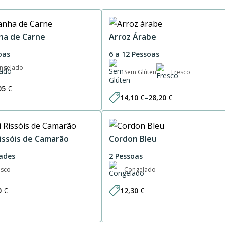
ha de Carne
Arroz Árabe
oas
6 a 12 Pessoas
ngelado
Sem Glúten
Fresco
05
€
14,10
€
–
28,20
€
Price
range:
14,10 €
through
28,20 €
Rissóis de Camarão
Cordon Bleu
ades
2 Pessoas
esco
Congelado
0
€
12,30
€