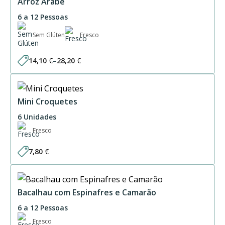
Arroz Árabe
6 a 12 Pessoas
Sem Glúten
Fresco
14,10
€
–
28,20
€
Price
range:
14,10 €
through
28,20 €
Mini Croquetes
6 Unidades
Fresco
7,80
€
Bacalhau com Espinafres e Camarão
6 a 12 Pessoas
Fresco