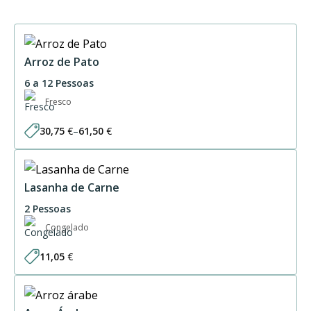
Arroz de Pato
6 a 12 Pessoas
Fresco
30,75
€
–
61,50
€
Price
range:
30,75 €
through
61,50 €
Lasanha de Carne
2 Pessoas
Congelado
11,05
€