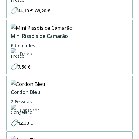
44,10
€
–
88,20
€
Price
range:
44,10 €
through
88,20 €
Mini Rissóis de Camarão
6 Unidades
Fresco
7,50
€
Cordon Bleu
2 Pessoas
Congelado
12,30
€