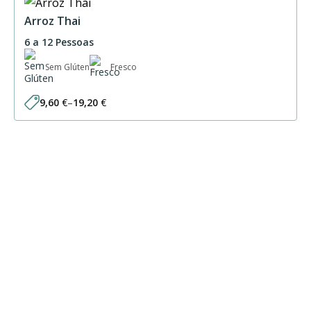
Arroz Thai
6 a 12 Pessoas
Sem Glúten
Fresco
9,60
€
–
19,20
€
Price
range:
9,60 €
through
19,20 €