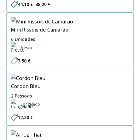
44,10
€
–
88,20
€
Price
range:
44,10 €
through
88,20 €
Mini Rissóis de Camarão
6 Unidades
Fresco
7,50
€
Cordon Bleu
2 Pessoas
Congelado
12,30
€