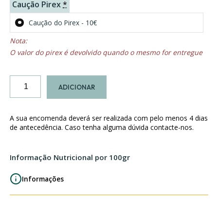
Caução Pirex
*
Caução do Pirex - 10€
O valor do pirex é devolvido quando o mesmo for entregue
Quantidade
ADICIONAR
de
Frango
Tikka
A sua encomenda deverá ser realizada com pelo menos 4 dias
Masala
de antecedência. Caso tenha alguma dúvida contacte-nos.
Informação Nutricional por 100gr
Informações