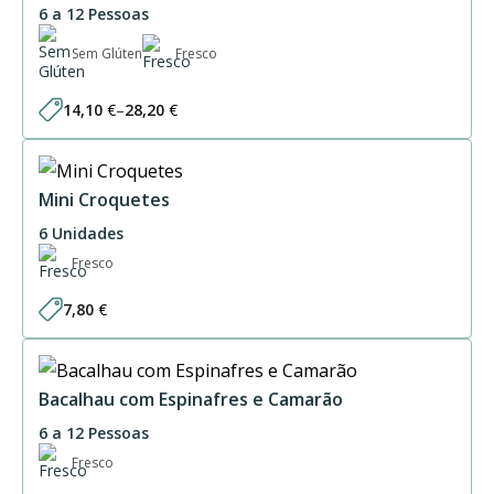
6 a 12 Pessoas
Sem Glúten
Fresco
14,10
€
–
28,20
€
Price
range:
14,10 €
through
28,20 €
Mini Croquetes
6 Unidades
Fresco
7,80
€
Bacalhau com Espinafres e Camarão
6 a 12 Pessoas
Fresco