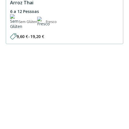
Arroz Thai
6 a 12 Pessoas
Sem Glúten
Fresco
9,60
€
–
19,20
€
Price
range:
9,60 €
through
19,20 €