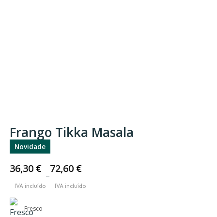
Frango Tikka Masala
Novidade
36,30
€
72,60
€
–
Price
range:
36,30 €
Fresco