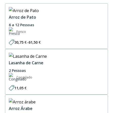
Arroz de Pato
6 a 12 Pessoas
Fresco
30,75
€
–
61,50
€
Price
range:
30,75 €
through
61,50 €
Lasanha de Carne
2 Pessoas
Congelado
11,05
€
Arroz Árabe