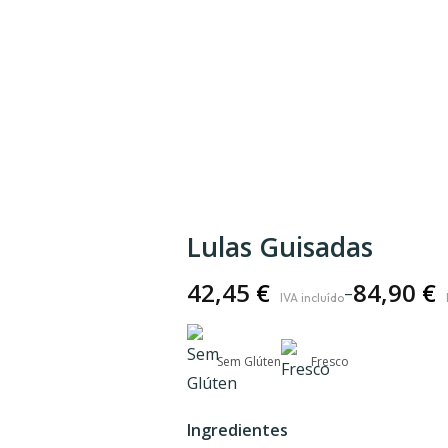
Lulas Guisadas
42,45
€
84,90
€
–
Price
range:
42,45 €
Sem Glúten
Fresco
through
84,90 €
Ingredientes