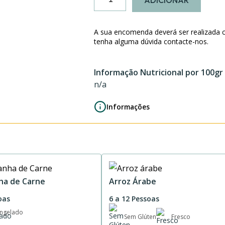
ADICIONAR
de
Lulas
Guisadas
A sua encomenda deverá ser realizada 
tenha alguma dúvida contacte-nos.
Informação Nutricional por 100gr
n/a
Informações
ha de Carne
Arroz Árabe
oas
6 a 12 Pessoas
ngelado
Sem Glúten
Fresco