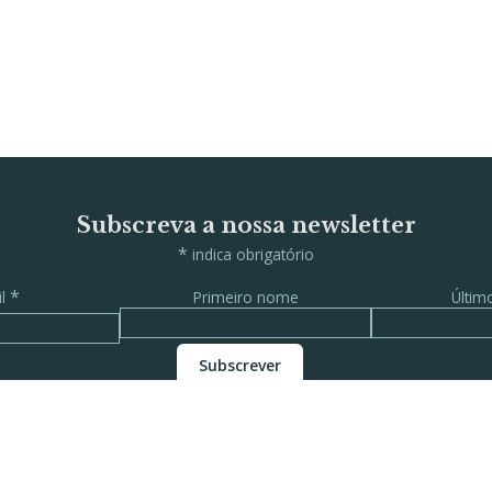
Subscreva a nossa newsletter
*
indica obrigatório
*
il
Primeiro nome
Últi