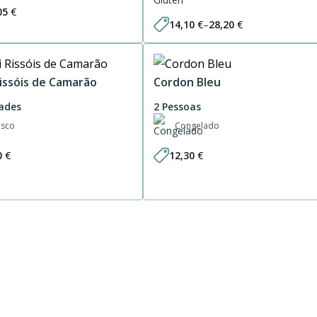
05
€
14,10
€
–
28,20
€
Price
range:
14,10 €
through
28,20 €
Rissóis de Camarão
Cordon Bleu
ades
2 Pessoas
esco
Congelado
0
€
12,30
€