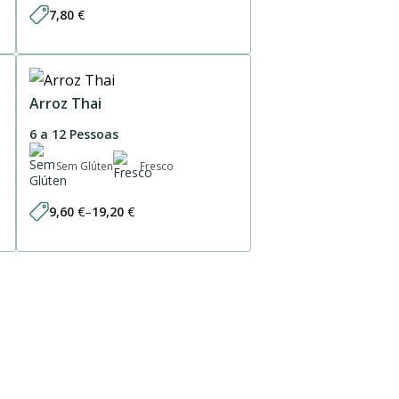
7,80
€
Arroz Thai
6 a 12 Pessoas
Sem Glúten
Fresco
9,60
€
–
19,20
€
Price
range:
9,60 €
through
19,20 €