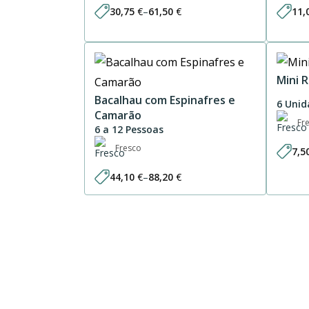
30,75
€
–
61,50
€
11,
Price
range:
30,75 €
through
61,50 €
Mini 
Bacalhau com Espinafres e
6 Unid
Camarão
Fr
6 a 12 Pessoas
Fresco
7,5
44,10
€
–
88,20
€
Price
range:
44,10 €
through
88,20 €