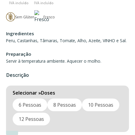
Price
range:
49,20 €
Sem Glúten
Fresco
through
Ingredientes
98,40 €
Peru, Castanhas, Tâmaras, Tomate, Alho, Azeite, VINHO e Sal.
Preparação
Servir à temperatura ambiente. Aquecer o molho.
Descrição
Doses
6 Pessoas
8 Pessoas
10 Pessoas
12 Pessoas