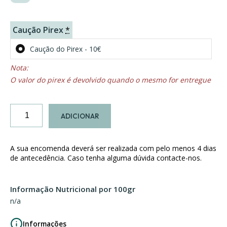
Caução Pirex
*
Caução do Pirex - 10€
O valor do pirex é devolvido quando o mesmo for entregue
Quantidade
ADICIONAR
de
Peito
de
A sua encomenda deverá ser realizada com pelo menos 4 dias
Peru
de antecedência. Caso tenha alguma dúvida contacte-nos.
recheado
com
Informação Nutricional por 100gr
Castanhas
n/a
e
Tâmaras
Informações