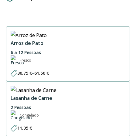
Arroz de Pato
6 a 12 Pessoas
Fresco
30,75
€
–
61,50
€
Price
range:
30,75 €
through
61,50 €
Lasanha de Carne
2 Pessoas
Congelado
11,05
€