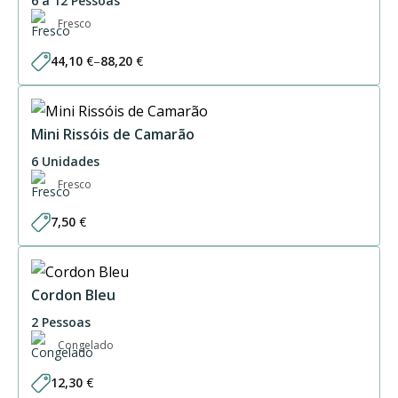
6 a 12 Pessoas
Fresco
44,10
€
–
88,20
€
Price
range:
44,10 €
through
88,20 €
Mini Rissóis de Camarão
6 Unidades
Fresco
7,50
€
Cordon Bleu
2 Pessoas
Congelado
12,30
€