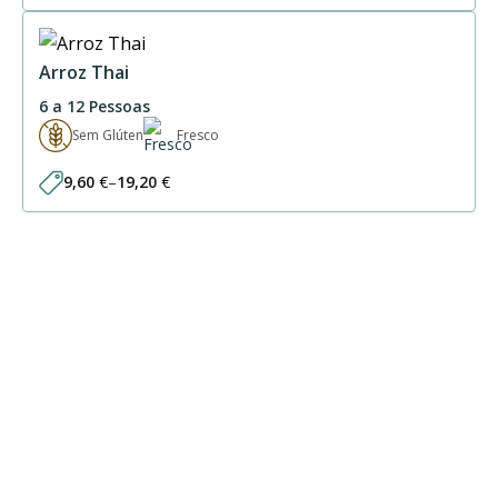
Arroz Thai
6 a 12 Pessoas
Sem Glúten
Fresco
9,60
€
–
19,20
€
Price
range:
9,60 €
through
19,20 €