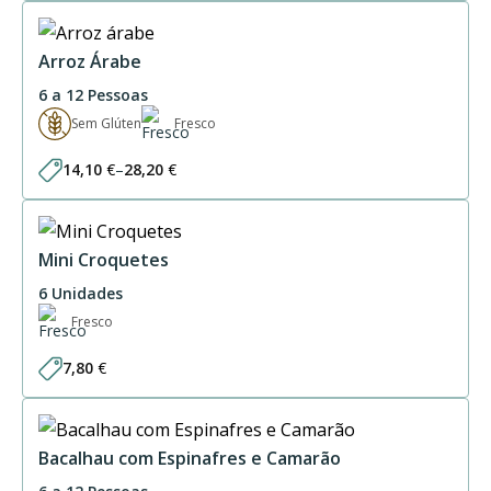
Arroz Árabe
6 a 12 Pessoas
Sem Glúten
Fresco
14,10
€
–
28,20
€
Price
range:
14,10 €
through
28,20 €
Mini Croquetes
6 Unidades
Fresco
7,80
€
Bacalhau com Espinafres e Camarão