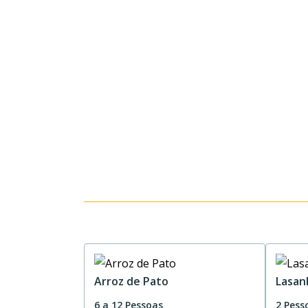
Arroz de Pato
Lasan
6 a 12 Pessoas
2 Pess