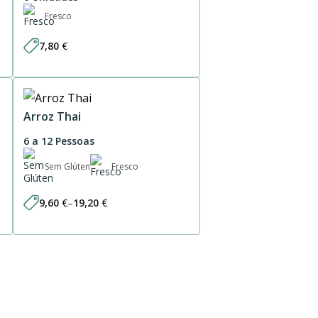
Fresco
7,80
€
Arroz Thai
6 a 12 Pessoas
Sem Glúten
Fresco
9,60
€
–
19,20
€
Price
range:
9,60 €
through
19,20 €