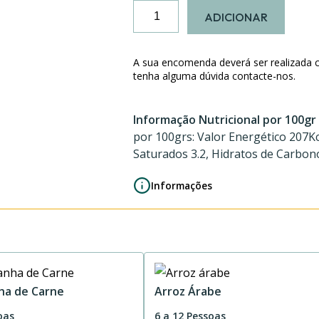
Quantidade
ADICIONAR
de
Porco
Lento
A sua encomenda deverá ser realizada 
tenha alguma dúvida contacte-nos.
Informação Nutricional por 100gr
por 100grs: Valor Energético 207Kc
Saturados 3.2, Hidratos de Carbono 
Informações
ha de Carne
Arroz Árabe
oas
6 a 12 Pessoas