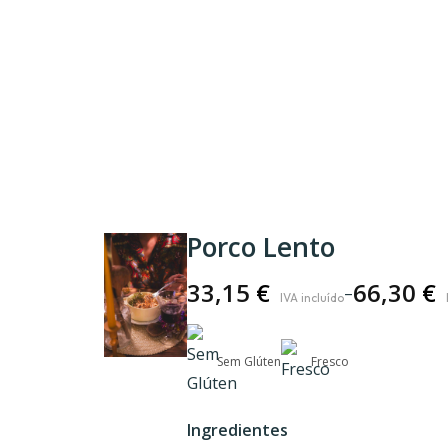
Porco Lento
33,15
€
66,30
€
–
Price
range:
33,15 €
Sem Glúten
Fresco
through
66,30 €
Ingredientes