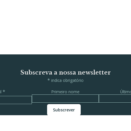
Subscreva a nossa newsletter
*
indica obrigatório
*
il
Primeiro nome
Últi