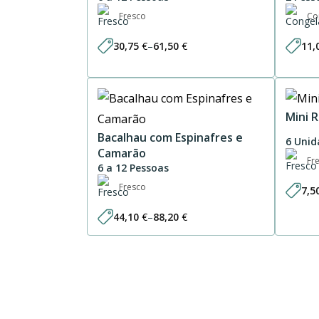
Fresco
Co
30,75
€
–
61,50
€
11,
Price
range:
30,75 €
through
61,50 €
Mini 
Bacalhau com Espinafres e
6 Unid
Camarão
Fr
6 a 12 Pessoas
Fresco
7,5
44,10
€
–
88,20
€
Price
range:
44,10 €
through
88,20 €