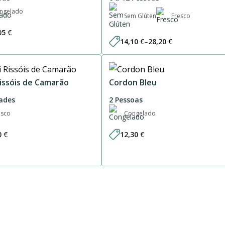
ngelado
Sem Glúten
Fresco
05
€
14,10
€
–
28,20
€
Price
range:
14,10 €
through
28,20 €
Rissóis de Camarão
Cordon Bleu
ades
2 Pessoas
esco
Congelado
0
€
12,30
€