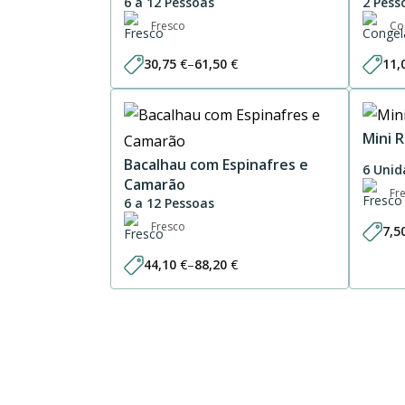
6 a 12 Pessoas
2 Pess
Fresco
Co
30,75
€
–
61,50
€
11,
Price
range:
30,75 €
through
61,50 €
Mini 
Bacalhau com Espinafres e
6 Unid
Camarão
Fr
6 a 12 Pessoas
Fresco
7,5
44,10
€
–
88,20
€
Price
range:
44,10 €
through
88,20 €