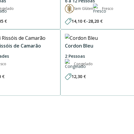
oas
6 a 12 Pessoas
ngelado
Sem Glúten
Fresco
05
€
14,10
€
–
28,20
€
Price
range:
14,10 €
through
28,20 €
Rissóis de Camarão
Cordon Bleu
ades
2 Pessoas
esco
Congelado
0
€
12,30
€