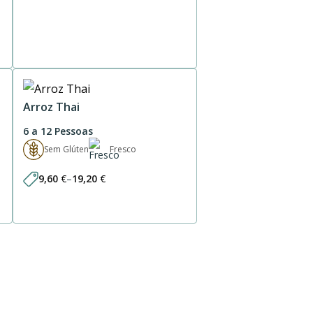
Arroz Thai
6 a 12 Pessoas
Sem Glúten
Fresco
9,60
€
–
19,20
€
Price
range:
9,60 €
through
19,20 €