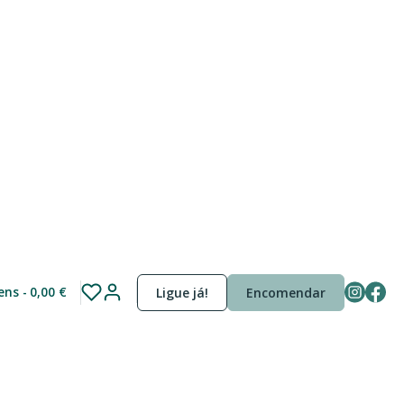
m Frutos silvestres,
tens
0,00 €
Ligue já!
Encomendar