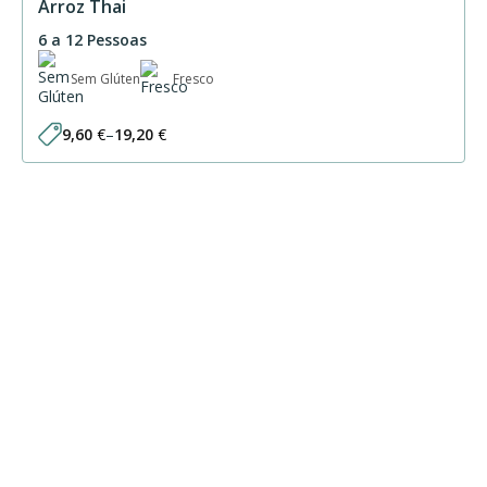
Arroz Thai
6 a 12 Pessoas
Sem Glúten
Fresco
9,60
€
–
19,20
€
Price
range:
9,60 €
through
19,20 €