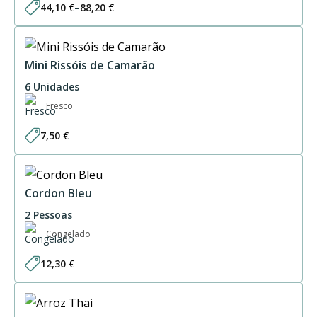
44,10
€
–
88,20
€
Price
range:
44,10 €
through
88,20 €
Mini Rissóis de Camarão
6 Unidades
Fresco
7,50
€
Cordon Bleu
2 Pessoas
Congelado
12,30
€