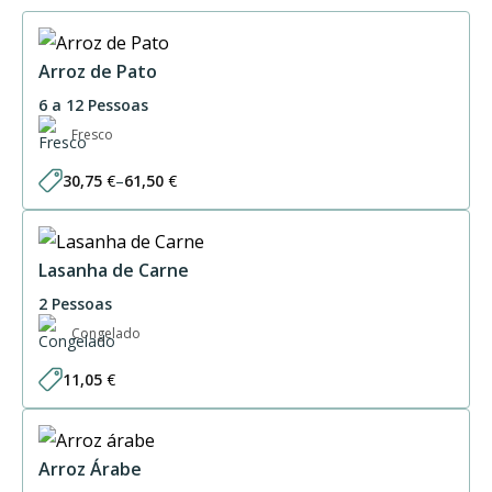
Arroz de Pato
6 a 12 Pessoas
Fresco
30,75
€
–
61,50
€
Price
range:
30,75 €
through
61,50 €
Lasanha de Carne
2 Pessoas
Congelado
11,05
€
Arroz Árabe