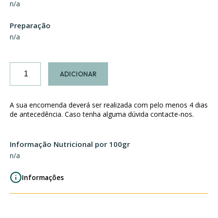
n/a
Preparação
n/a
Quantidade
ADICIONAR
de
Rabanadas
A sua encomenda deverá ser realizada com pelo menos 4 dias
de antecedência. Caso tenha alguma dúvida contacte-nos.
Informação Nutricional por 100gr
n/a
Informações