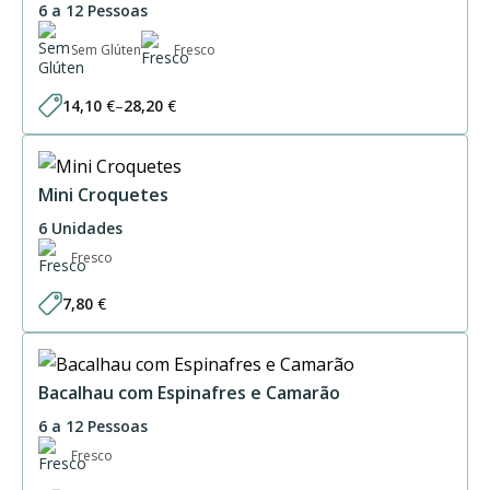
6 a 12 Pessoas
Sem Glúten
Fresco
14,10
€
–
28,20
€
Price
range:
14,10 €
through
28,20 €
Mini Croquetes
6 Unidades
Fresco
7,80
€
Bacalhau com Espinafres e Camarão
6 a 12 Pessoas
Fresco