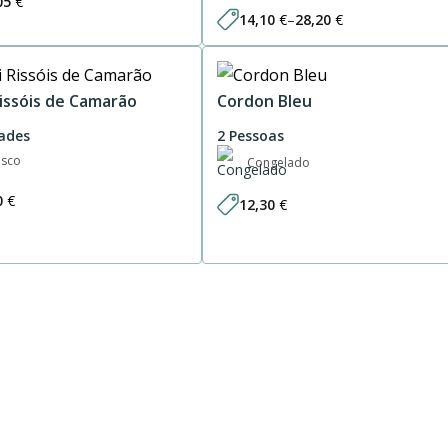
05
€
14,10
€
–
28,20
€
Price
range:
14,10 €
through
28,20 €
Rissóis de Camarão
Cordon Bleu
ades
2 Pessoas
esco
Congelado
0
€
12,30
€