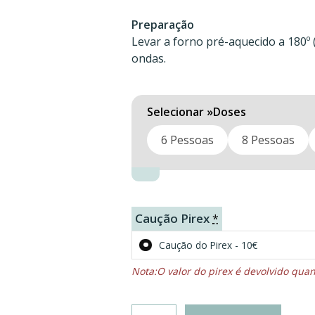
66,00 €
Preparação
Levar a forno pré-aquecido a 180º (
ondas.
Doses
6 Pessoas
8 Pessoas
Caução Pirex
*
Caução do Pirex - 10€
O valor do pirex é devolvido qu
Quantidade