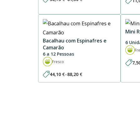
11,
Price
range:
30,75 €
through
61,50 €
Mini 
Bacalhau com Espinafres e
6 Unid
Camarão
Fr
6 a 12 Pessoas
Fresco
7,5
44,10
€
–
88,20
€
Price
range:
44,10 €
through
88,20 €