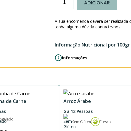
ADICIONAR
de
Rolo
de
A sua encomenda deverá ser realizada 
Carne
tenha alguma dúvida contacte-nos.
recheado
com
Informação Nutricional por 100gr
Ameixas
em
Informações
Vinho
do
Porto
ha de Carne
Arroz Árabe
oas
6 a 12 Pessoas
ngelado
Sem Glúten
Fresco