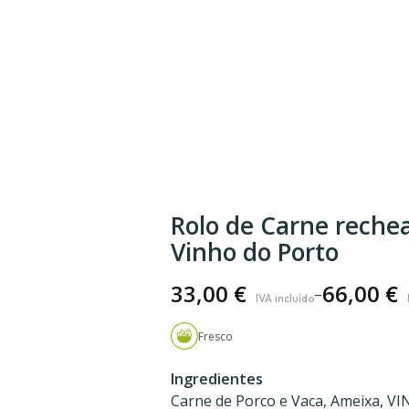
Rolo de Carne rech
Vinho do Porto
33,00
€
66,00
€
–
Price
range:
Fresco
33,00 €
Ingredientes
through
Carne de Porco e Vaca, Ameixa, VI