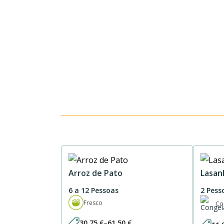
Arroz de Pato
Lasan
6 a 12 Pessoas
2 Pess
Fresco
Co
30,75
€
–
61,50
€