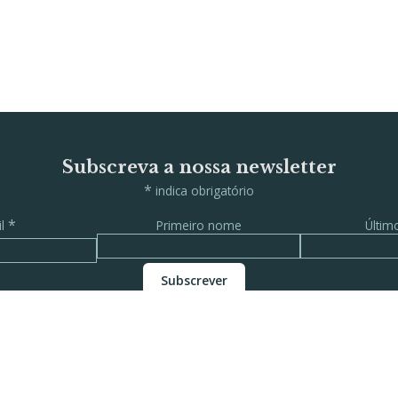
Subscreva a nossa newsletter
*
indica obrigatório
*
il
Primeiro nome
Últi