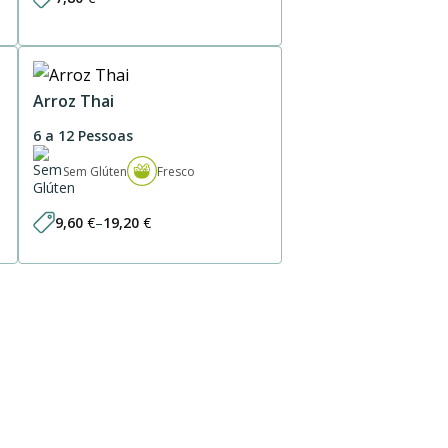
Arroz Thai
6 a 12 Pessoas
Sem Glúten
Fresco
9,60
€
–
19,20
€
Price
range:
9,60 €
through
19,20 €