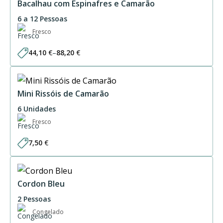
Bacalhau com Espinafres e Camarão
6 a 12 Pessoas
Fresco
44,10
€
–
88,20
€
Price
range:
44,10 €
through
88,20 €
Mini Rissóis de Camarão
6 Unidades
Fresco
7,50
€
Cordon Bleu
2 Pessoas
Congelado