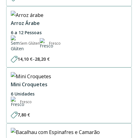
Arroz Árabe
6 a 12 Pessoas
Sem Glúten
Fresco
14,10
€
–
28,20
€
Price
range:
14,10 €
through
28,20 €
Mini Croquetes
6 Unidades
Fresco
7,80
€