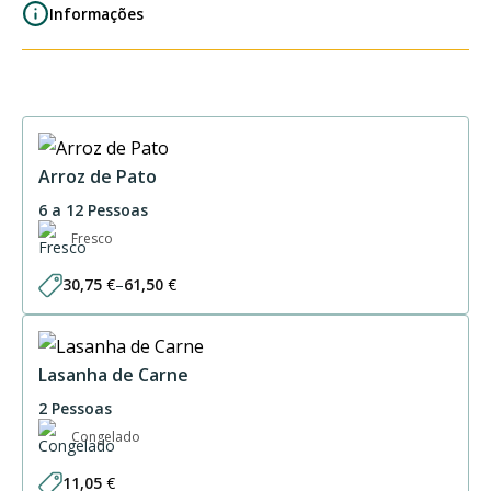
Informações
Arroz de Pato
6 a 12 Pessoas
Fresco
30,75
€
–
61,50
€
Price
range:
30,75 €
through
61,50 €
Lasanha de Carne
2 Pessoas
Congelado
11,05
€