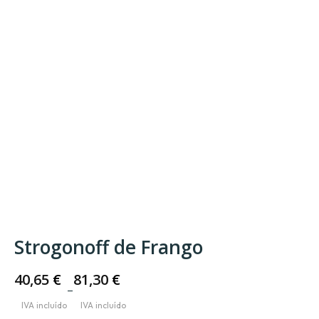
Strogonoff de Frango
40,65
€
81,30
€
–
Price