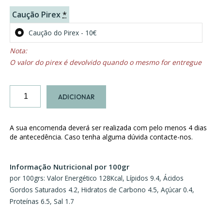
Caução Pirex
*
Caução do Pirex - 10€
O valor do pirex é devolvido quando o mesmo for entregue
Quantidade
ADICIONAR
de
Strogonoff
de
A sua encomenda deverá ser realizada com pelo menos 4 dias
Frango
de antecedência. Caso tenha alguma dúvida contacte-nos.
Informação Nutricional por 100gr
por 100grs: Valor Energético 128Kcal, Lípidos 9.4, Ácidos
Gordos Saturados 4.2, Hidratos de Carbono 4.5, Açúcar 0.4,
Proteínas 6.5, Sal 1.7