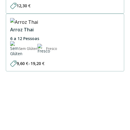
12,30
€
Arroz Thai
6 a 12 Pessoas
Sem Glúten
Fresco
9,60
€
–
19,20
€
Price
range:
9,60 €
through
19,20 €