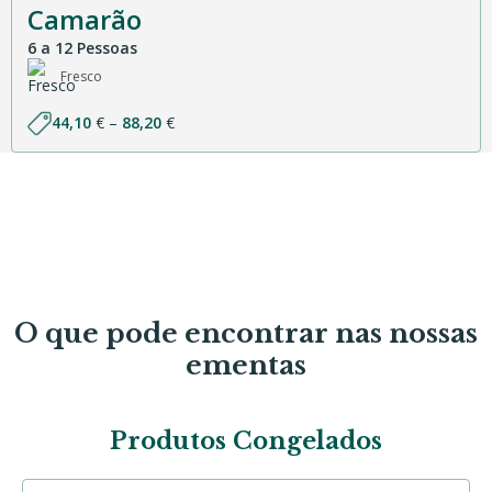
Camarão
6 a 12 Pessoas
Fresco
Price
44,10
€
–
88,20
€
range:
44,10 €
through
88,20 €
O que pode encontrar nas nossas
ementas
Produtos Congelados