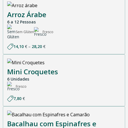
Arroz Árabe
6 a 12 Pessoas
Sem Glúten
Fresco
Price
14,10
€
–
28,20
€
range:
14,10 €
through
28,20 €
Mini Croquetes
6 Unidades
Fresco
7,80
€
Bacalhau com Espinafres e