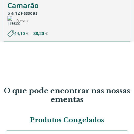
Camarão
6 a 12 Pessoas
Fresco
Price
44,10
€
–
88,20
€
range:
44,10 €
through
88,20 €
O que pode encontrar nas nossas
ementas
Produtos Congelados