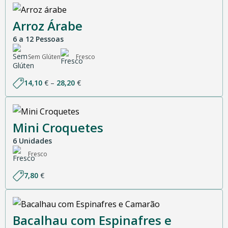
Arroz Árabe
6 a 12 Pessoas
Sem Glúten
Fresco
Price
14,10
€
–
28,20
€
range:
14,10 €
through
28,20 €
Mini Croquetes
6 Unidades
Fresco
7,80
€
Bacalhau com Espinafres e