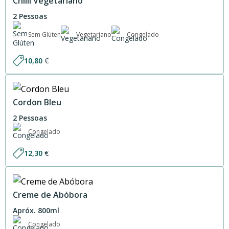
Chilli Vegetariano
2 Pessoas
Sem Glúten
Vegetariano
Congelado
10,80
€
Cordon Bleu
2 Pessoas
Congelado
12,30
€
Creme de Abóbora
Apróx. 800ml
Congelado