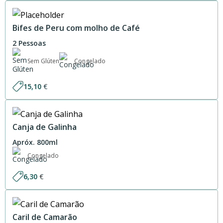
Bifes de Peru com molho de Café
2 Pessoas
Sem Glúten
Congelado
15,10
€
Canja de Galinha
Apróx. 800ml
Congelado
6,30
€
Caril de Camarão