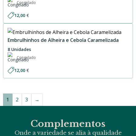
Congelado
12,00
€
Embrulhinhos de Alheira e Cebola Caramelizada
8 Unidades
Congelado
12,00
€
1
2
3
→
Complementos
Onde a variedade se alia à qualidade