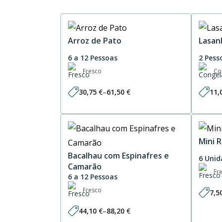
Arroz de Pato
Lasan
6 a 12 Pessoas
2 Pess
Fresco
Co
30,75
€
–
61,50
€
11,
Price
range:
30,75 €
through
61,50 €
Mini 
Bacalhau com Espinafres e
6 Unid
Camarão
Fr
6 a 12 Pessoas
Fresco
7,5
44,10
€
–
88,20
€
Price