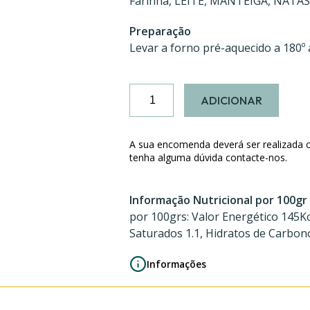
Farinha, LEITE, MANTEIGA, NATAS, 
Preparação
Levar a forno pré-aquecido a 180º a
Quantidade
ADICIONAR
de
Bacalhau
com
A sua encomenda deverá ser realizada 
Espinafres
tenha alguma dúvida contacte-nos.
e
Camarão
Informação Nutricional por 100gr
por 100grs: Valor Energético 145Kc
Saturados 1.1, Hidratos de Carbono 
Informações