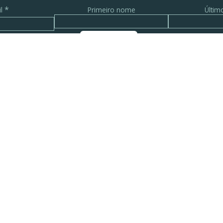
*
il
Primeiro nome
Últi