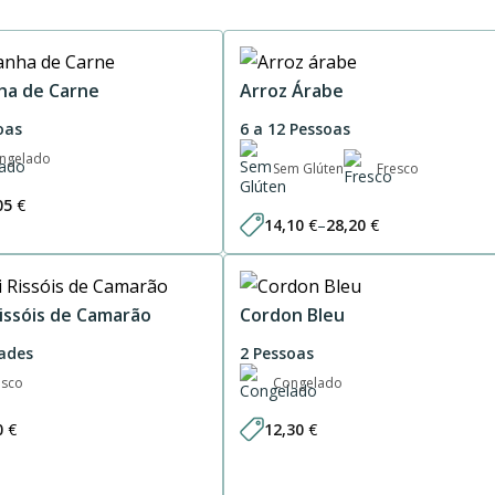
ha de Carne
Arroz Árabe
oas
6 a 12 Pessoas
ngelado
Sem Glúten
Fresco
05
€
14,10
€
–
28,20
€
Price
range:
14,10 €
through
28,20 €
Rissóis de Camarão
Cordon Bleu
ades
2 Pessoas
esco
Congelado
0
€
12,30
€