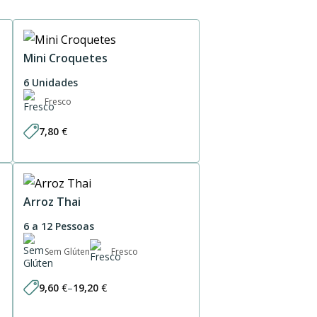
Mini Croquetes
6 Unidades
Fresco
7,80
€
Arroz Thai
6 a 12 Pessoas
Sem Glúten
Fresco
9,60
€
–
19,20
€
Price
range: