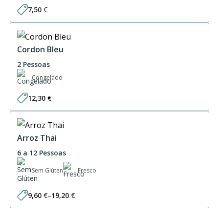
7,50
€
Cordon Bleu
2 Pessoas
Congelado
12,30
€
Arroz Thai
6 a 12 Pessoas
Sem Glúten
Fresco
9,60
€
–
19,20
€
Price
range:
9,60 €