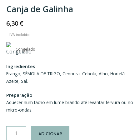
Canja de Galinha
6,30
€
Congelado
Ingredientes
Frango, SÊMOLA DE TRIGO, Cenoura, Cebola, Alho, Hortelã,
Azeite, Sal.
Preparação
Aquecer num tacho em lume brando até levantar fervura ou no
micro-ondas.
Quantidade
ADICIONAR
de