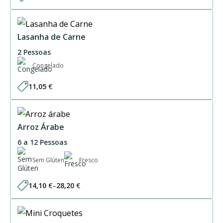
range:
30,75 €
through
61,50 €
Lasanha de Carne
2 Pessoas
Congelado
11,05
€
Arroz Árabe
6 a 12 Pessoas
Sem Glúten
Fresco
14,10
€
–
28,20
€
Price
range:
14,10 €
through