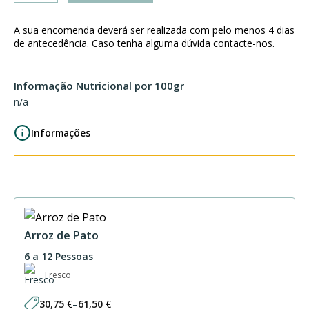
Canja
de
A sua encomenda deverá ser realizada com pelo menos 4 dias
Galinha
de antecedência. Caso tenha alguma dúvida contacte-nos.
Informação Nutricional por 100gr
n/a
Informações
Arroz de Pato
6 a 12 Pessoas
Fresco
30,75
€
–
61,50
€
Price