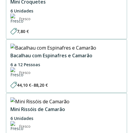
28,20 €
Mini Croquetes
6 Unidades
Fresco
7,80
€
Bacalhau com Espinafres e Camarão
6 a 12 Pessoas
Fresco
44,10
€
–
88,20
€
Price
range:
44,10 €
through
88,20 €
Mini Rissóis de Camarão
6 Unidades
Fresco