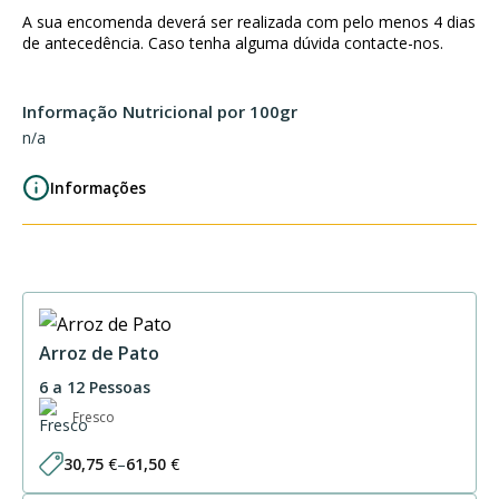
com
A sua encomenda deverá ser realizada com pelo menos 4 dias
Espinafres
de antecedência. Caso tenha alguma dúvida contacte-nos.
e
Broa
Informação Nutricional por 100gr
n/a
Informações
Arroz de Pato
6 a 12 Pessoas
Fresco
30,75
€
–
61,50
€
Price
range: