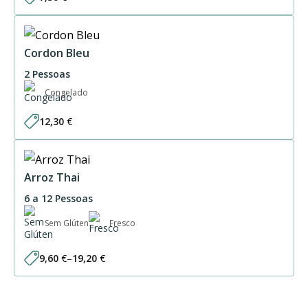
Cordon Bleu
2 Pessoas
Congelado
12,30
€
Arroz Thai
6 a 12 Pessoas
Sem Glúten
Fresco
9,60
€
–
19,20
€
Price
range:
9,60 €
through