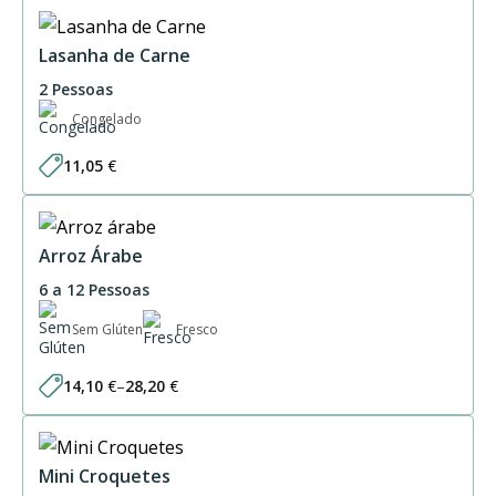
30,75 €
through
61,50 €
Lasanha de Carne
2 Pessoas
Congelado
11,05
€
Arroz Árabe
6 a 12 Pessoas
Sem Glúten
Fresco
14,10
€
–
28,20
€
Price
range:
14,10 €
through
28,20 €
Mini Croquetes