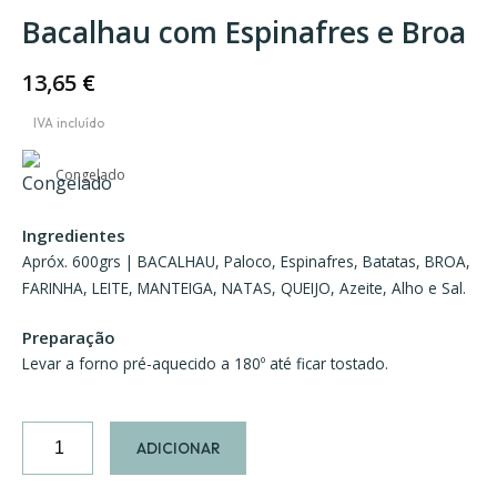
Bacalhau com Espinafres e Broa
13,65
€
Congelado
Ingredientes
Apróx. 600grs | BACALHAU, Paloco, Espinafres, Batatas, BROA,
FARINHA, LEITE, MANTEIGA, NATAS, QUEIJO, Azeite, Alho e Sal.
Preparação
Levar a forno pré-aquecido a 180º até ficar tostado.
Quantidade
ADICIONAR
de
Bacalhau