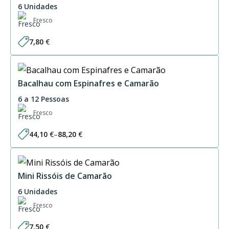
6 Unidades
Fresco
7,80
€
Bacalhau com Espinafres e Camarão
6 a 12 Pessoas
Fresco
44,10
€
–
88,20
€
Price
range:
44,10 €
through
88,20 €
Mini Rissóis de Camarão
6 Unidades
Fresco
7,50
€