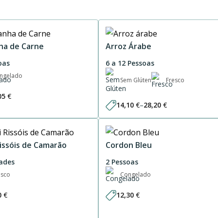
ha de Carne
Arroz Árabe
oas
6 a 12 Pessoas
ngelado
Sem Glúten
Fresco
05
€
14,10
€
–
28,20
€
Price
range:
14,10 €
through
28,20 €
Rissóis de Camarão
Cordon Bleu
ades
2 Pessoas
esco
Congelado
0
€
12,30
€