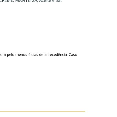
 CREME, MANTEIGA, Azeite e Sal.
com pelo menos 4 dias de antecedência. Caso