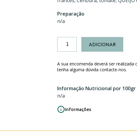
francês, Cenoura, tomate, QUEIJO
Preparação
n/a
Quantidade
ADICIONAR
de
Almofadinhas
de
A sua encomenda deverá ser realizada 
Massa
tenha alguma dúvida contacte-nos.
Filo
com
Informação Nutricional por 100gr
Frango
n/a
Informações