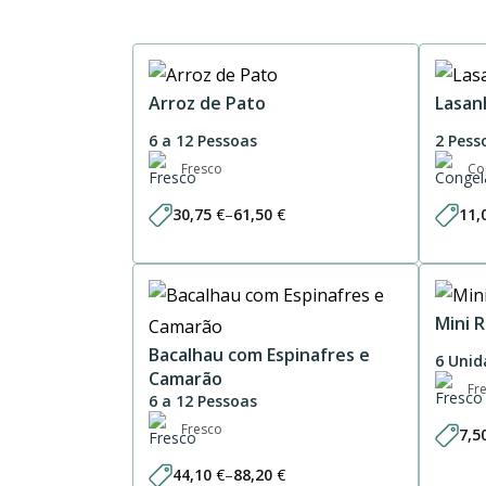
Arroz de Pato
Lasan
6 a 12 Pessoas
2 Pess
Fresco
Co
30,75
€
–
61,50
€
11,
Price
range:
30,75 €
through
61,50 €
Mini 
Bacalhau com Espinafres e
6 Unid
Camarão
Fr
6 a 12 Pessoas
Fresco
7,5
44,10
€
–
88,20
€
Price