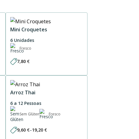
Mini Croquetes
6 Unidades
Fresco
7,80
€
Arroz Thai
6 a 12 Pessoas
Sem Glúten
Fresco
9,60
€
–
19,20
€
Price
range: