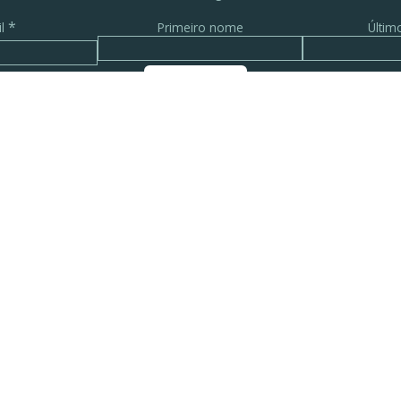
*
il
Primeiro nome
Últi