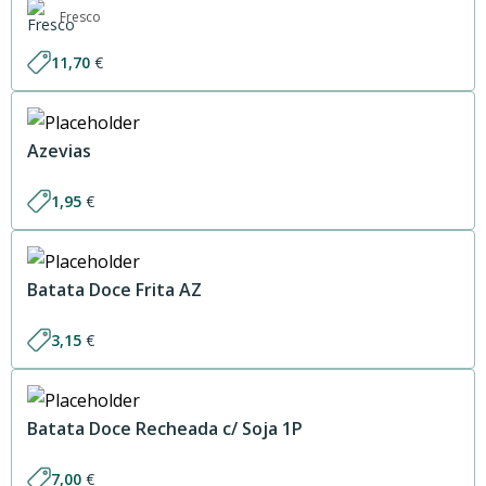
Fresco
11,70
€
Azevias
1,95
€
Batata Doce Frita AZ
3,15
€
Batata Doce Recheada c/ Soja 1P
7,00
€