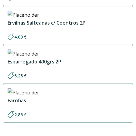
Ervilhas Salteadas c/ Coentros 2P
4,00
€
Esparregado 400grs 2P
5,25
€
Farófias
2,85
€