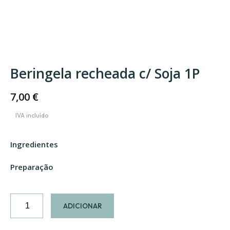
Beringela recheada c/ Soja 1P
7,00
€
Ingredientes
Preparação
Quantidade
ADICIONAR
de
Beringela