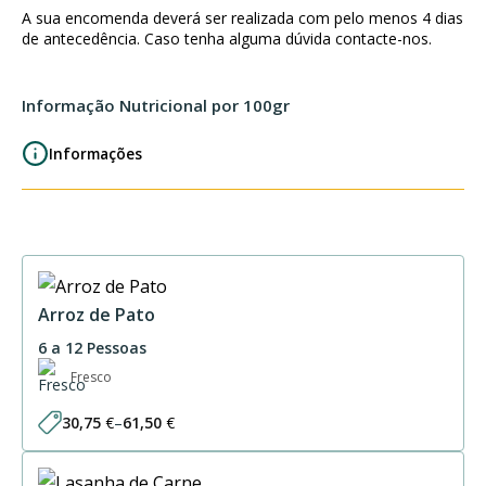
recheada
A sua encomenda deverá ser realizada com pelo menos 4 dias
c/
de antecedência. Caso tenha alguma dúvida contacte-nos.
Soja
1P
Informação Nutricional por 100gr
Informações
Arroz de Pato
6 a 12 Pessoas
Fresco
30,75
€
–
61,50
€
Price
range:
30,75 €