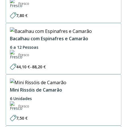
Fresco
7,80
€
Bacalhau com Espinafres e Camarão
6 a 12 Pessoas
Fresco
44,10
€
–
88,20
€
Price
range:
44,10 €
through
88,20 €
Mini Rissóis de Camarão
6 Unidades
Fresco
7,50
€