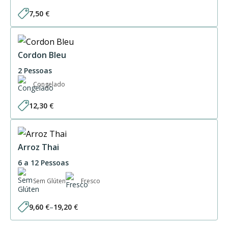
7,50
€
Cordon Bleu
2 Pessoas
Congelado
12,30
€
Arroz Thai
6 a 12 Pessoas
Sem Glúten
Fresco
9,60
€
–
19,20
€
Price
range: