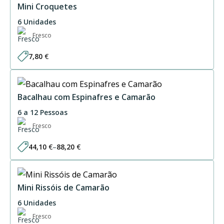
28,20 €
Mini Croquetes
6 Unidades
Fresco
7,80
€
Bacalhau com Espinafres e Camarão
6 a 12 Pessoas
Fresco
44,10
€
–
88,20
€
Price
range:
44,10 €
through
88,20 €
Mini Rissóis de Camarão
6 Unidades
Fresco