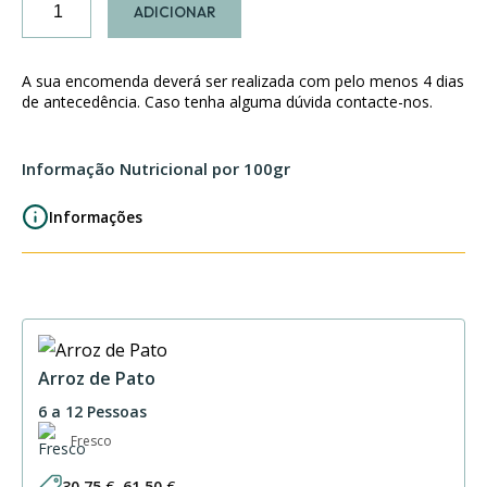
ADICIONAR
de
Bolinhas
de
A sua encomenda deverá ser realizada com pelo menos 4 dias
Alheira
de antecedência. Caso tenha alguma dúvida contacte-nos.
Informação Nutricional por 100gr
Informações
Arroz de Pato
6 a 12 Pessoas
Fresco
30,75
€
–
61,50
€