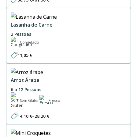
Price
range:
30,75 €
through
61,50 €
Lasanha de Carne
2 Pessoas
Congelado
11,05
€
Arroz Árabe
6 a 12 Pessoas
Sem Glúten
Fresco
14,10
€
–
28,20
€
Price
range:
14,10 €
through