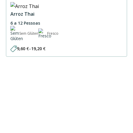
Arroz Thai
6 a 12 Pessoas
Sem Glúten
Fresco
9,60
€
–
19,20
€
Price
range:
9,60 €
through
19,20 €