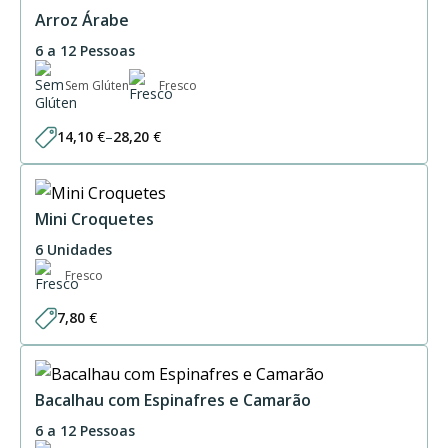
Arroz Árabe
6 a 12 Pessoas
Sem Glúten
Fresco
14,10
€
–
28,20
€
Price
range:
14,10 €
through
28,20 €
Mini Croquetes
6 Unidades
Fresco
7,80
€
Bacalhau com Espinafres e Camarão
6 a 12 Pessoas