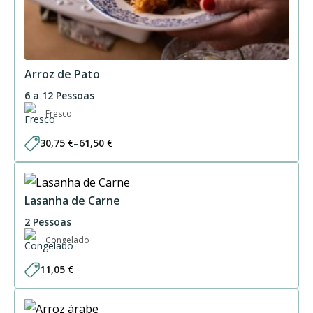
Arroz de Pato
6 a 12 Pessoas
Fresco
30,75
€
–
61,50
€
Price
range:
30,75 €
through
61,50 €
Lasanha de Carne
2 Pessoas
Congelado
11,05
€