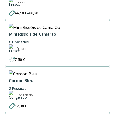
Fresco
44,10
€
–
88,20
€
Price
range:
44,10 €
through
88,20 €
Mini Rissóis de Camarão
6 Unidades
Fresco
7,50
€
Cordon Bleu
2 Pessoas
Congelado
12,30
€