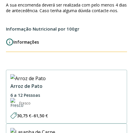
4P
A sua encomenda deverá ser realizada com pelo menos 4 dias
de antecedência. Caso tenha alguma dúvida contacte-nos.
Informação Nutricional por 100gr
Informações
Arroz de Pato
6 a 12 Pessoas
Fresco
30,75
€
–
61,50
€
Price
range:
30,75 €