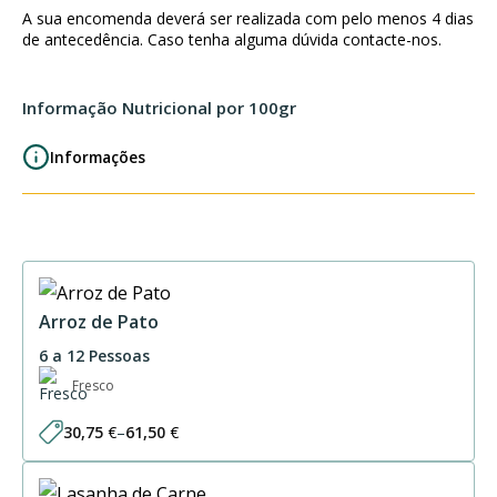
Tikka
A sua encomenda deverá ser realizada com pelo menos 4 dias
Masala
de antecedência. Caso tenha alguma dúvida contacte-nos.
2P
Informação Nutricional por 100gr
Informações
Arroz de Pato
6 a 12 Pessoas
Fresco
30,75
€
–
61,50
€
Price
range:
30,75 €