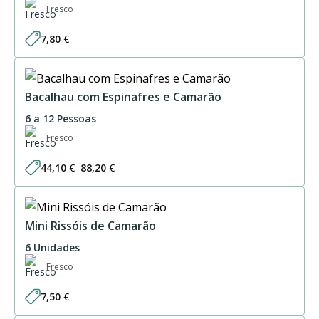
Fresco
7,80
€
Bacalhau com Espinafres e Camarão
6 a 12 Pessoas
Fresco
44,10
€
–
88,20
€
Price
range:
44,10 €
through
88,20 €
Mini Rissóis de Camarão
6 Unidades
Fresco
7,50
€