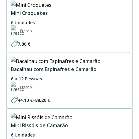
14,10 €
through
28,20 €
Mini Croquetes
6 Unidades
Fresco
7,80
€
Bacalhau com Espinafres e Camarão
6 a 12 Pessoas
Fresco
44,10
€
–
88,20
€
Price
range:
44,10 €
through
88,20 €
Mini Rissóis de Camarão
6 Unidades