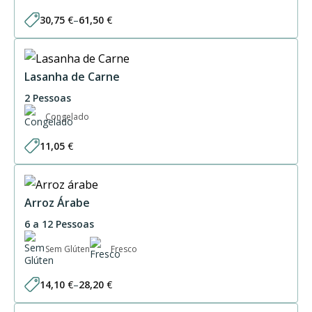
30,75
€
–
61,50
€
Price
range:
30,75 €
through
61,50 €
Lasanha de Carne
2 Pessoas
Congelado
11,05
€
Arroz Árabe
6 a 12 Pessoas
Sem Glúten
Fresco
14,10
€
–
28,20
€
Price
range: