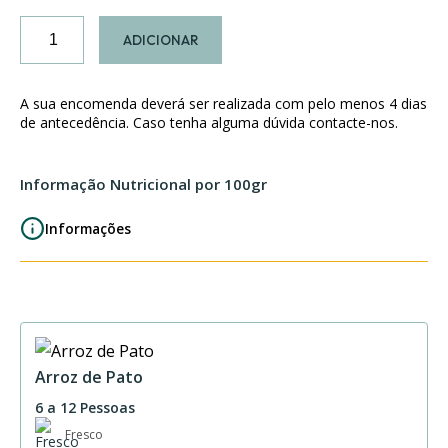
Quantidade
ADICIONAR
de
Embrulhinho
de
A sua encomenda deverá ser realizada com pelo menos 4 dias
Manga
de antecedência. Caso tenha alguma dúvida contacte-nos.
e
Queijo
Informação Nutricional por 100gr
de
Cabra
Informações
Arroz de Pato
6 a 12 Pessoas
Fresco