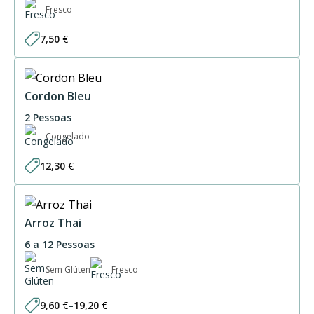
Fresco
7,50
€
Cordon Bleu
2 Pessoas
Congelado
12,30
€
Arroz Thai
6 a 12 Pessoas
Sem Glúten
Fresco
9,60
€
–
19,20
€
Price