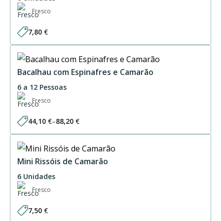
Fresco
7,80
€
Bacalhau com Espinafres e Camarão
6 a 12 Pessoas
Fresco
44,10
€
–
88,20
€
Price
range:
44,10 €
through
88,20 €
Mini Rissóis de Camarão
6 Unidades
Fresco
7,50
€