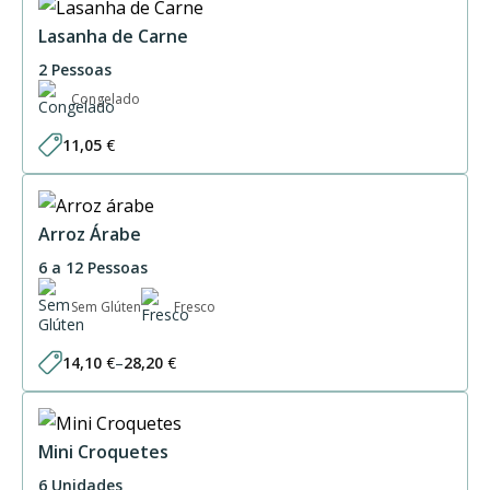
through
61,50 €
Lasanha de Carne
2 Pessoas
Congelado
11,05
€
Arroz Árabe
6 a 12 Pessoas
Sem Glúten
Fresco
14,10
€
–
28,20
€
Price
range:
14,10 €
through
28,20 €
Mini Croquetes
6 Unidades