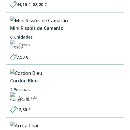
44,10
€
–
88,20
€
Price
range:
44,10 €
through
88,20 €
Mini Rissóis de Camarão
6 Unidades
Fresco
7,50
€
Cordon Bleu
2 Pessoas
Congelado
12,30
€