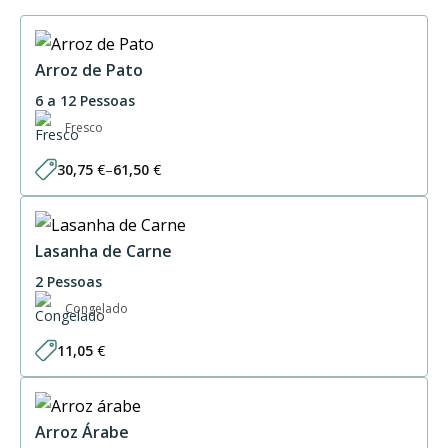
Arroz de Pato
6 a 12 Pessoas
Fresco
30,75
€
–
61,50
€
Price
range:
30,75 €
through
61,50 €
Lasanha de Carne
2 Pessoas
Congelado
11,05
€
Arroz Árabe