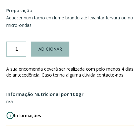
Preparação
Aquecer num tacho em lume brando até levantar fervura ou no
micro-ondas.
Quantidade
ADICIONAR
de
Creme
de
A sua encomenda deverá ser realizada com pelo menos 4 dias
Tomate
de antecedência. Caso tenha alguma dúvida contacte-nos.
com
Manjericão
Informação Nutricional por 100gr
n/a
Informações