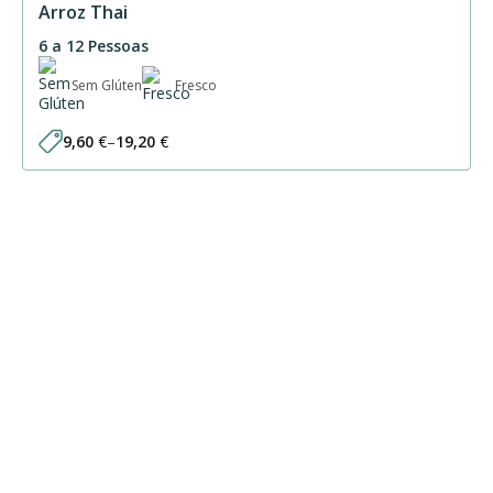
Arroz Thai
6 a 12 Pessoas
Sem Glúten
Fresco
9,60
€
–
19,20
€
Price
range:
9,60 €
through
19,20 €