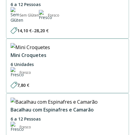
6 a 12 Pessoas
Sem Glúten
Fresco
14,10
€
–
28,20
€
Price
range:
14,10 €
through
28,20 €
Mini Croquetes
6 Unidades
Fresco
7,80
€
Bacalhau com Espinafres e Camarão
6 a 12 Pessoas
Fresco