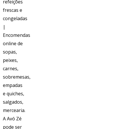
Voltar
Embrulhinhos de Manga e
Queijo Cabra
12,00
€
Congelado
Ingredientes
Apróx. 350grs | FARINHA DE TRIGO, AMIDO DE MILHO, QUEIJO,