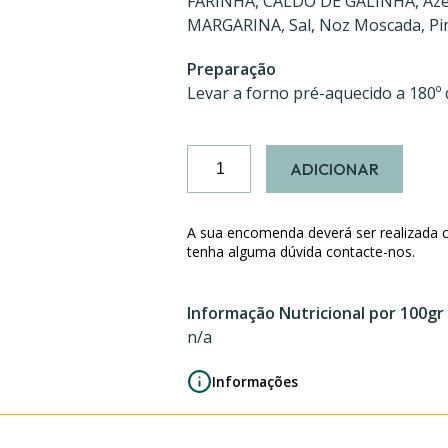
FARINHA, CALDO DE GALINHA, Azei
MARGARINA, Sal, Noz Moscada, P
Preparação
Levar a forno pré-aquecido a 180º
Quantidade
ADICIONAR
de
Empadas
de
A sua encomenda deverá ser realizada 
Pato
tenha alguma dúvida contacte-nos.
Informação Nutricional por 100gr
n/a
Informações