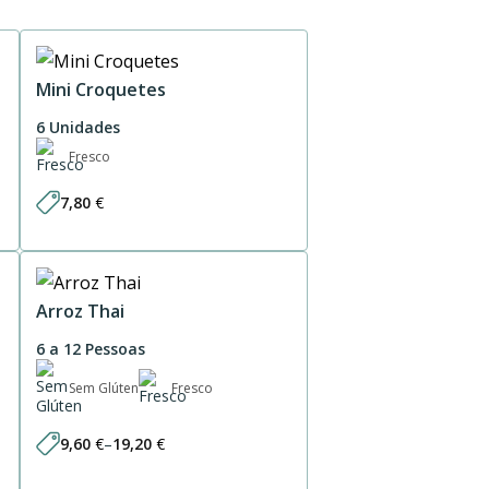
Mini Croquetes
6 Unidades
Fresco
7,80
€
Arroz Thai
6 a 12 Pessoas
Sem Glúten
Fresco
9,60
€
–
19,20
€
Price
range: