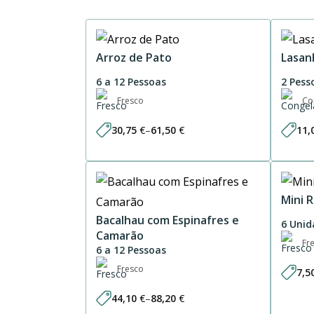
Arroz de Pato
Lasan
6 a 12 Pessoas
2 Pess
Fresco
Co
30,75
€
–
61,50
€
11,
Price
range:
30,75 €
through
61,50 €
Mini 
Bacalhau com Espinafres e
6 Unid
Camarão
Fr
6 a 12 Pessoas
Fresco
7,5
44,10
€
–
88,20
€
Price