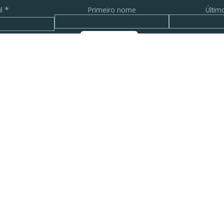
*
il
Primeiro nome
Últi