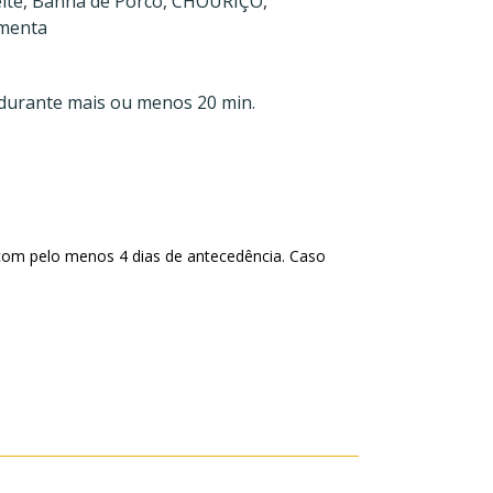
te, Banha de Porco, CHOURIÇO,
imenta
 durante mais ou menos 20 min.
com pelo menos 4 dias de antecedência. Caso