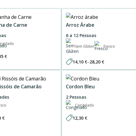
ha de Carne
Arroz Árabe
oas
6 a 12 Pessoas
ngelado
Sem Glúten
Fresco
05
€
14,10
€
–
28,20
€
Price
range:
14,10 €
through
28,20 €
Rissóis de Camarão
Cordon Bleu
ades
2 Pessoas
esco
Congelado
0
€
12,30
€