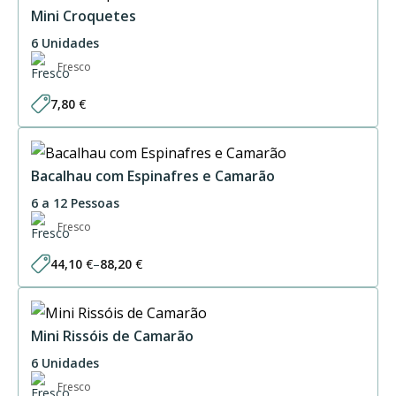
28,20 €
Mini Croquetes
6 Unidades
Fresco
7,80
€
Bacalhau com Espinafres e Camarão
6 a 12 Pessoas
Fresco
44,10
€
–
88,20
€
Price
range:
44,10 €
through
88,20 €
Mini Rissóis de Camarão
6 Unidades
Fresco