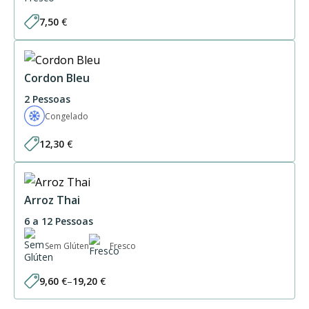
7,50
€
Cordon Bleu
2 Pessoas
Congelado
12,30
€
Arroz Thai
6 a 12 Pessoas
Sem Glúten
Fresco
9,60
€
–
19,20
€
Price
range: