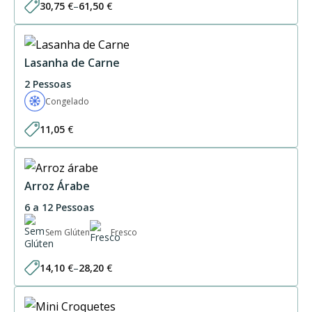
30,75
€
–
61,50
€
Price
range:
30,75 €
through
61,50 €
Lasanha de Carne
2 Pessoas
Congelado
11,05
€
Arroz Árabe
6 a 12 Pessoas
Sem Glúten
Fresco
14,10
€
–
28,20
€
Price
range:
14,10 €
through