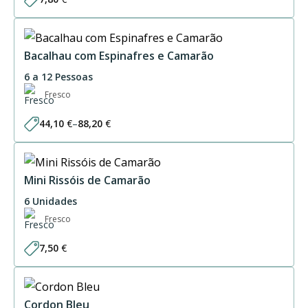
Bacalhau com Espinafres e Camarão
6 a 12 Pessoas
Fresco
44,10
€
–
88,20
€
Price
range:
44,10 €
through
88,20 €
Mini Rissóis de Camarão
6 Unidades
Fresco
7,50
€
Cordon Bleu