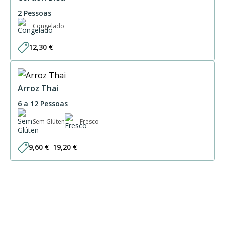
2 Pessoas
Congelado
12,30
€
Arroz Thai
6 a 12 Pessoas
Sem Glúten
Fresco
9,60
€
–
19,20
€
Price
range:
9,60 €
through
19,20 €