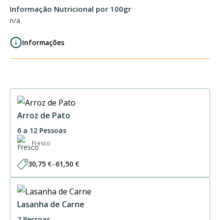
Informação Nutricional por 100gr
n/a
Informações
Arroz de Pato
6 a 12 Pessoas
Fresco
30,75
€
–
61,50
€
Price
range:
30,75 €
through
61,50 €
Lasanha de Carne
2 Pessoas