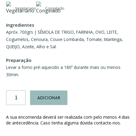
Vegetariano
Congelado
Ingredientes
Apróx. 700grs | SÊMOLA DE TRIGO, FARINHA, OVO, LEITE,
Cogumelos, Cenoura, Couve Lombarda, Tomate, Manteiga,
QUEIJO, Azeite, Alho e Sal.
Preparação
Levar a forno pré-aquecido a 180º durante mais ou menos
30min.
Quantidade
ADICIONAR
de
Lasanha
de
A sua encomenda deverá ser realizada com pelo menos 4 dias
Legumes
de antecedência. Caso tenha alguma dúvida contacte-nos.