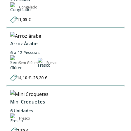
Congelado
11,05
€
Arroz Árabe
6 a 12 Pessoas
Sem Glúten
Fresco
14,10
€
–
28,20
€
Price
range:
14,10 €
through
28,20 €
Mini Croquetes
6 Unidades
Fresco
7,80
€