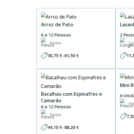
Arroz de Pato
Lasan
6 a 12 Pessoas
2 Pess
Fresco
Co
30,75
€
–
61,50
€
11,
Price
range:
30,75 €
through
61,50 €
Mini 
Bacalhau com Espinafres e
6 Unid
Camarão
Fr
6 a 12 Pessoas
Fresco
7,5
44,10
€
–
88,20
€
Price