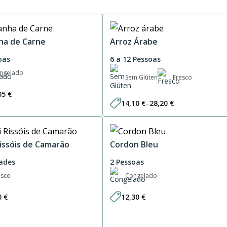
ha de Carne
Arroz Árabe
oas
6 a 12 Pessoas
ngelado
Sem Glúten
Fresco
05
€
14,10
€
–
28,20
€
Price
range:
14,10 €
through
28,20 €
Rissóis de Camarão
Cordon Bleu
ades
2 Pessoas
esco
Congelado
0
€
12,30
€