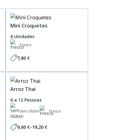
Mini Croquetes
6 Unidades
Fresco
7,80
€
Arroz Thai
6 a 12 Pessoas
Sem Glúten
Fresco
9,60
€
–
19,20
€
Price
range: