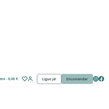
tens
0,00 €
Ligue já!
Encomendar
, SOJA, FARINHA, OVO, LEITE, Tomate,