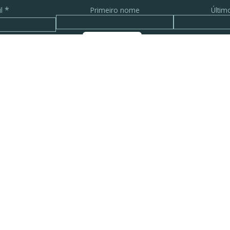
*
il
Primeiro nome
Últi