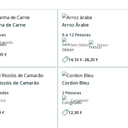
ha de Carne
Arroz Árabe
oas
6 a 12 Pessoas
ngelado
Sem Glúten
Fresco
05
€
14,10
€
–
28,20
€
Price
range:
14,10 €
through
28,20 €
Rissóis de Camarão
Cordon Bleu
ades
2 Pessoas
esco
Congelado
0
€
12,30
€