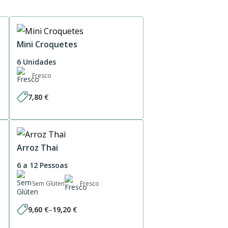
Mini Croquetes
6 Unidades
Fresco
7,80
€
Arroz Thai
6 a 12 Pessoas
Sem Glúten
Fresco
9,60
€
–
19,20
€
Price
range: