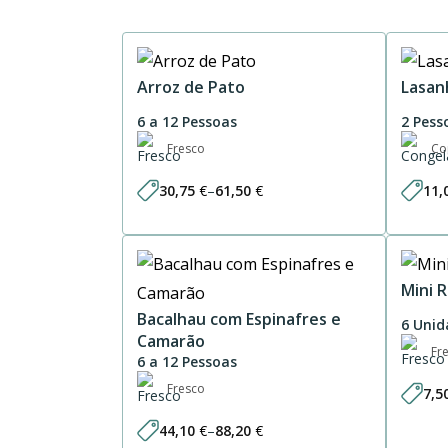
Arroz de Pato
Lasan
6 a 12 Pessoas
2 Pess
Fresco
Co
30,75
€
–
61,50
€
11,
Price
range:
30,75 €
through
61,50 €
Mini 
Bacalhau com Espinafres e
6 Unid
Camarão
Fr
6 a 12 Pessoas
Fresco
7,5
44,10
€
–
88,20
€
Price