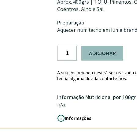
Apróx. 400grs | TOFU, Pimentos, C
Coentros, Alho e Sal.
Preparação
Aquecer num tacho em lume brand
Quantidade
ADICIONAR
de
Moqueca
de
A sua encomenda deverá ser realizada 
Tofu
tenha alguma dúvida contacte-nos.
Informação Nutricional por 100gr
n/a
Informações