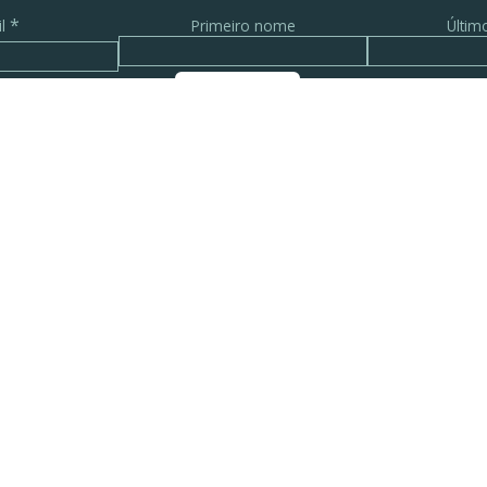
*
il
Primeiro nome
Últi