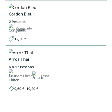
Cordon Bleu
2 Pessoas
Congelado
12,30
€
Arroz Thai
6 a 12 Pessoas
Sem Glúten
Fresco
9,60
€
–
19,20
€
Price
range:
9,60 €
through
19,20 €