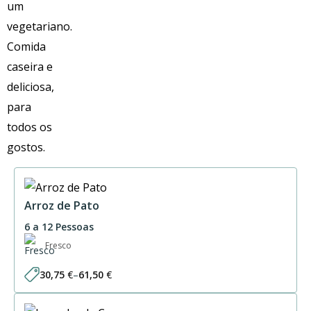
Berbigão
de antecedência. Caso tenha alguma dúvida contacte-nos.
Informação Nutricional por 100gr
n/a
Informações
Arroz de Pato
6 a 12 Pessoas
Fresco
30,75
€
–
61,50
€
Price
range:
30,75 €