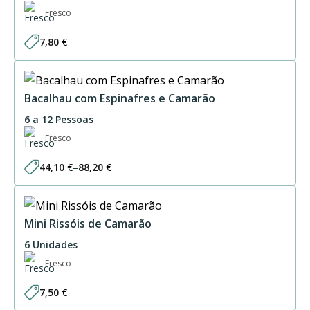
Fresco
7,80
€
Bacalhau com Espinafres e Camarão
6 a 12 Pessoas
Fresco
44,10
€
–
88,20
€
Price
range:
44,10 €
through
88,20 €
Mini Rissóis de Camarão
6 Unidades
Fresco
7,50
€