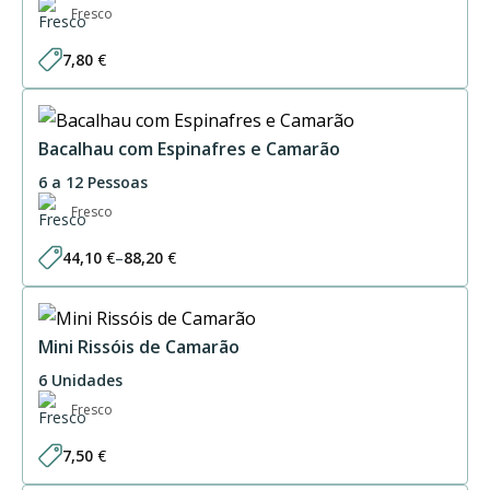
Fresco
7,80
€
Bacalhau com Espinafres e Camarão
6 a 12 Pessoas
Fresco
44,10
€
–
88,20
€
Price
range:
44,10 €
through
88,20 €
Mini Rissóis de Camarão
6 Unidades
Fresco
7,50
€