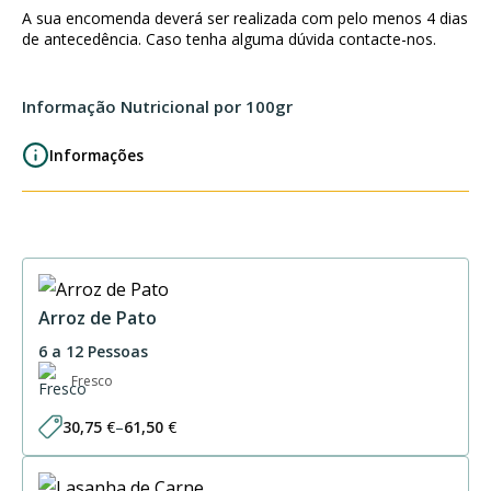
de
A sua encomenda deverá ser realizada com pelo menos 4 dias
Leitão
de antecedência. Caso tenha alguma dúvida contacte-nos.
6
Uni
Informação Nutricional por 100gr
Informações
Arroz de Pato
6 a 12 Pessoas
Fresco
30,75
€
–
61,50
€
Price
range:
30,75 €